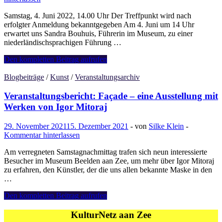
„Vrijheid
en
Samstag, 4. Juni 2022, 14.00 Uhr Der Treffpunkt wird nach
Vooroordeel“
erfolgter Anmeldung bekanntgegeben Am 4. Juni um 14 Uhr
(nl)
erwartet uns Sandra Bouhuis, Führerin im Museum, zu einer
niederländischsprachigen Führung …
04.06.:
Den kompletten Beitrag aufrufen
Exkursion
–
Blogbeiträge
/
Kunst
/
Veranstaltungsarchiv
Führung
durch
Veranstaltungsbericht: Façade – eine Ausstellung mit
das
Werken von Igor Mitoraj
Japanmuseum
SieboldHuis
29. November 2021
15. Dezember 2021
-
von
Silke Klein
-
und
Kommentar hinterlassen
Besuch
des
Am verregneten Samstagnachmittag trafen sich neun interessierte
Botanischen
Besucher im Museum Beelden aan Zee, um mehr über Igor Mitoraj
Gartens
zu erfahren, den Künstler, der die uns allen bekannte Maske in den
in
…
Leiden
Veranstaltungsbericht:
Den kompletten Beitrag aufrufen
Façade
–
KulturNetz aan Zee
eine