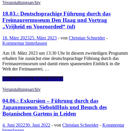
durch
Veranstaltungsarchiv
die
Ausstellung
18.03.: Deutschsprachige Führung durch das
von
Freimaurermuseum Den Haag und Vortrag
Tom
„Vrijheid en Vooroordeel“ (nl)
Claassen
im
18. März 2023
25. März 2023
-
von
Christian Schneider
-
Museum
Kommentar hinterlassen
Beelden
aan
Am 18. März 2023 um 13:30 Uhr In diesem zweiteiligen Programm
Zee
erhalten Sie zunächst eine deutschsprachige Führung durch das
Freimaurermuseum und damit einen spannenden Einblick in die
Welt der Freimaurerei. …
18.03.:
Den kompletten Beitrag aufrufen
Deutschsprachige
Führung
Veranstaltungsarchiv
durch
das
04.06.: Exkursion – Führung durch das
Freimaurermuseum
Japanmuseum SieboldHuis und Besuch des
Den
Botanischen Gartens in Leiden
Haag
und
4. Juni 2022
30. Juni 2022
-
von
Christian Schneider
-
Kommentar
Vortrag
hinterlassen