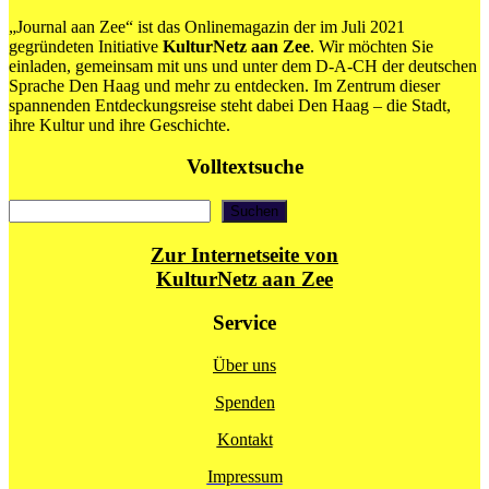
Ausstellung
„Journal aan Zee“ ist das Onlinemagazin der im Juli 2021
mit
gegründeten Initiative
KulturNetz aan Zee
. Wir möchten Sie
Werken
einladen, gemeinsam mit uns und unter dem D-A-CH der deutschen
von
Sprache Den Haag und mehr zu entdecken. Im Zentrum dieser
Igor
spannenden Entdeckungsreise steht dabei Den Haag – die Stadt,
Mitoraj
ihre Kultur und ihre Geschichte.
Volltextsuche
Suchen
Suchen
Zur Internetseite von
KulturNetz aan Zee
Service
Über uns
Spenden
Kontakt
Impressum