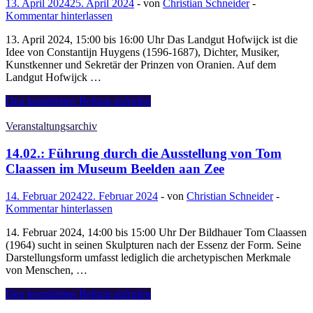
13. April 2024
25. April 2024
-
von
Christian Schneider
-
Kommentar hinterlassen
13. April 2024, 15:00 bis 16:00 Uhr Das Landgut Hofwijck ist die
Idee von Constantijn Huygens (1596-1687), Dichter, Musiker,
Kunstkenner und Sekretär der Prinzen von Oranien. Auf dem
Landgut Hofwijck …
13.04.:
Den kompletten Beitrag aufrufen
Deutschsprachige
Führung
Veranstaltungsarchiv
durch
das
14.02.: Führung durch die Ausstellung von Tom
Landgut
Claassen im Museum Beelden aan Zee
Hofwijck
14. Februar 2024
22. Februar 2024
-
von
Christian Schneider
-
Kommentar hinterlassen
14. Februar 2024, 14:00 bis 15:00 Uhr Der Bildhauer Tom Claassen
(1964) sucht in seinen Skulpturen nach der Essenz der Form. Seine
Darstellungsform umfasst lediglich die archetypischen Merkmale
von Menschen, …
14.02.:
Den kompletten Beitrag aufrufen
Führung