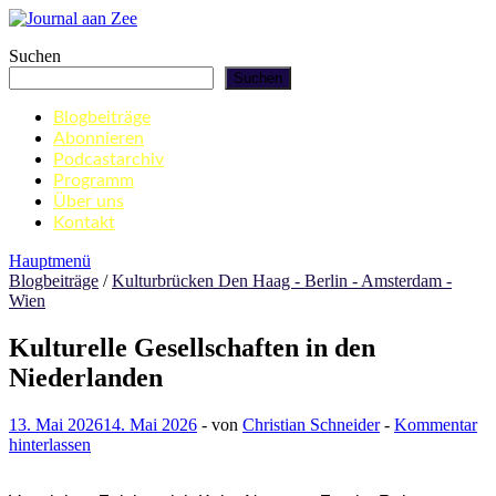
Zum
Inhalt
Journal aan Zee
Suchen
springen
Suchen
Blogbeiträge
Abonnieren
Podcastarchiv
Programm
Über uns
Kontakt
Hauptmenü
Blogbeiträge
/
Kulturbrücken Den Haag - Berlin - Amsterdam -
Wien
Kulturelle Gesellschaften in den
Niederlanden
13. Mai 2026
14. Mai 2026
-
von
Christian Schneider
-
Kommentar
hinterlassen