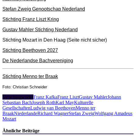
Stefan Zweig Genootschap Nederland
Stichting Franz Liszt Kring
Gustav Mahler Stichting Nederland
Stichting Mozart in Den Haag (Seite nicht sicher)
Stichting Beethoven 2027
De Nederlandse Bachvereniging
Stichting Menno ter Braak
Foto: Christian Schneider
Verschlagwortet
Franz Kafka
Franz Liszt
Gustav Mahler
Johann
Sebastian Bach
Joseph Roth
Karl May
Kulturelle
Gesellschaften
Ludwig van Beethoven
Menno ter
Braak
Niederlande
Richard Wagner
Stefan Zweig
Wolfgang Amadeus
Mozart
Ähnliche Beiträge