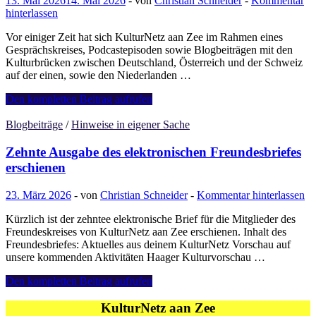
13. Mai 2026
14. Mai 2026
-
von
Christian Schneider
-
Kommentar
hinterlassen
Vor einiger Zeit hat sich KulturNetz aan Zee im Rahmen eines
Gesprächskreises, Podcastepisoden sowie Blogbeiträgen mit den
Kulturbrücken zwischen Deutschland, Österreich und der Schweiz
auf der einen, sowie den Niederlanden …
Kulturelle
Den kompletten Beitrag aufrufen
Gesellschaften
in
Blogbeiträge
/
Hinweise in eigener Sache
den
Niederlanden
Zehnte Ausgabe des elektronischen Freundesbriefes
erschienen
23. März 2026
-
von
Christian Schneider
-
Kommentar hinterlassen
Kürzlich ist der zehntee elektronische Brief für die Mitglieder des
Freundeskreises von KulturNetz aan Zee erschienen. Inhalt des
Freundesbriefes: Aktuelles aus deinem KulturNetz Vorschau auf
unsere kommenden Aktivitäten Haager Kulturvorschau …
Zehnte
Den kompletten Beitrag aufrufen
Ausgabe
des
KulturNetz aan Zee