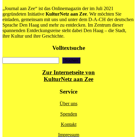
elektronischen
Freundesbriefes
„Journal aan Zee“ ist das Onlinemagazin der im Juli 2021
erschienen
gegründeten Initiative
KulturNetz aan Zee
. Wir möchten Sie
einladen, gemeinsam mit uns und unter dem D-A-CH der deutschen
Sprache Den Haag und mehr zu entdecken. Im Zentrum dieser
spannenden Entdeckungsreise steht dabei Den Haag – die Stadt,
ihre Kultur und ihre Geschichte.
Volltextsuche
Suchen
Suchen
Zur Internetseite von
KulturNetz aan Zee
Service
Über uns
Spenden
Kontakt
Impressum