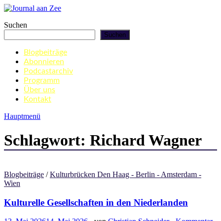
Zum
Inhalt
Journal aan Zee
Suchen
springen
Suchen
Blogbeiträge
Abonnieren
Podcastarchiv
Programm
Über uns
Kontakt
Hauptmenü
Schlagwort:
Richard Wagner
Blogbeiträge
/
Kulturbrücken Den Haag - Berlin - Amsterdam -
Wien
Kulturelle Gesellschaften in den Niederlanden