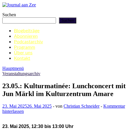
Zum
Inhalt
Journal aan Zee
Suchen
springen
Suchen
Blogbeiträge
Abonnieren
Podcastarchiv
Programm
Über uns
Kontakt
Hauptmenü
Veranstaltungsarchiv
23.05.: Kulturmatinée: Lunchconcert mit
Jun Märkl im Kulturzentrum Amare
23. Mai 2025
26. Mai 2025
-
von
Christian Schneider
-
Kommentar
hinterlassen
23. Mai 2025, 12:30 bis 13:00 Uhr