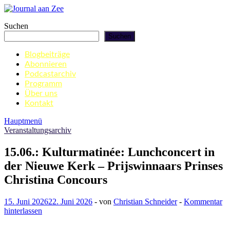
Zum
Inhalt
Journal aan Zee
Suchen
springen
Suchen
Blogbeiträge
Abonnieren
Podcastarchiv
Programm
Über uns
Kontakt
Hauptmenü
Veranstaltungsarchiv
15.06.: Kulturmatinée: Lunchconcert in
der Nieuwe Kerk – Prijswinnaars Prinses
Christina Concours
15. Juni 2026
22. Juni 2026
-
von
Christian Schneider
-
Kommentar
hinterlassen