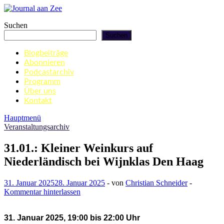
Zum
Inhalt
Journal aan Zee
Suchen
springen
Suchen
Blogbeiträge
Abonnieren
Podcastarchiv
Programm
Über uns
Kontakt
Hauptmenü
Veranstaltungsarchiv
31.01.: Kleiner Weinkurs auf
Niederländisch bei Wijnklas Den Haag
31. Januar 2025
28. Januar 2025
-
von
Christian Schneider
-
Kommentar hinterlassen
31. Januar 2025, 19:00 bis 22:00 Uhr