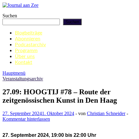
Zum
Inhalt
Journal aan Zee
Suchen
springen
Suchen
Blogbeiträge
Abonnieren
Podcastarchiv
Programm
Über uns
Kontakt
Hauptmenü
Veranstaltungsarchiv
27.09: HOOGTIJ #78 – Route der
zeitgenössischen Kunst in Den Haag
27. September 2024
1. Oktober 2024
-
von
Christian Schneider
-
Kommentar hinterlassen
27. September 2024, 19:00 bis 22:00 Uhr