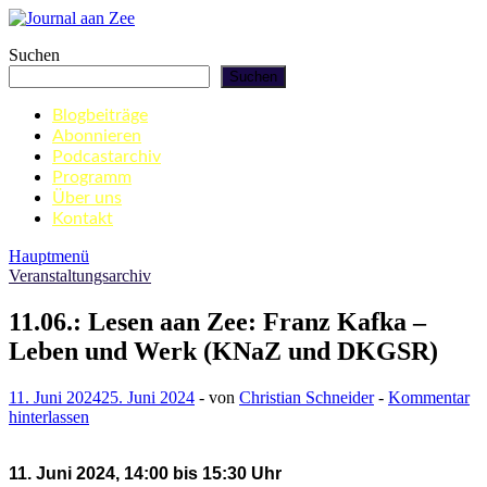
Zum
Inhalt
Journal aan Zee
Suchen
springen
Suchen
Blogbeiträge
Abonnieren
Podcastarchiv
Programm
Über uns
Kontakt
Hauptmenü
Veranstaltungsarchiv
11.06.: Lesen aan Zee: Franz Kafka –
Leben und Werk (KNaZ und DKGSR)
11. Juni 2024
25. Juni 2024
-
von
Christian Schneider
-
Kommentar
hinterlassen
11. Juni 2024, 14:00 bis 15:30 Uhr