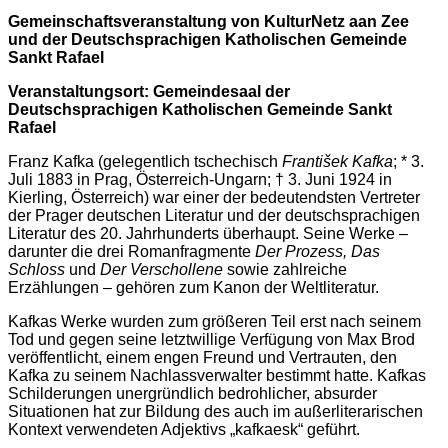
Gemeinschaftsveranstaltung von KulturNetz aan Zee
und der Deutschsprachigen Katholischen Gemeinde
Sankt Rafael
Veranstaltungsort: Gemeindesaal der
Deutschsprachigen Katholischen Gemeinde Sankt
Rafael
Franz Kafka (gelegentlich tschechisch
František Kafka
;
* 3.
Juli 1883 in Prag, Österreich-Ungarn; † 3. Juni 1924 in
Kierling, Österreich) war einer der bedeutendsten Vertreter
der Prager deutschen Literatur und der deutschsprachigen
Literatur des 20. Jahrhunderts überhaupt. Seine Werke –
darunter die drei Romanfragmente
Der Prozess, Das
Schloss
und
Der Verschollene
sowie zahlreiche
Erzählungen – gehören zum Kanon der Weltliteratur.
Kafkas Werke wurden zum größeren Teil erst nach seinem
Tod und gegen seine letztwillige Verfügung von Max Brod
veröffentlicht, einem engen Freund und Vertrauten, den
Kafka zu seinem Nachlassverwalter bestimmt hatte. Kafkas
Schilderungen unergründlich bedrohlicher, absurder
Situationen hat zur Bildung des auch im außerliterarischen
Kontext verwendeten Adjektivs „kafkaesk“ geführt.