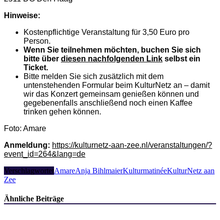
Hinweise:
Kostenpflichtige Veranstaltung für 3,50 Euro pro
Person.
Wenn Sie teilnehmen möchten, buchen Sie sich
bitte über
diesen nachfolgenden Link
selbst ein
Ticket.
Bitte melden Sie sich zusätzlich mit dem
untenstehenden Formular beim KulturNetz an – damit
wir das Konzert gemeinsam genießen können und
gegebenenfalls anschließend noch einen Kaffee
trinken gehen können.
Foto: Amare
Anmeldung:
https://kulturnetz-aan-zee.nl/veranstaltungen/?
event_id=264&lang=de
Verschlagwortet
Amare
Anja Bihlmaier
Kulturmatinée
KulturNetz aan
Zee
Ähnliche Beiträge