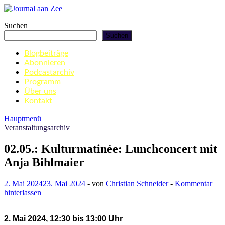
Zum
Inhalt
Journal aan Zee
Suchen
springen
Suchen
Blogbeiträge
Abonnieren
Podcastarchiv
Programm
Über uns
Kontakt
Hauptmenü
Veranstaltungsarchiv
02.05.: Kulturmatinée: Lunchconcert mit
Anja Bihlmaier
2. Mai 2024
23. Mai 2024
-
von
Christian Schneider
-
Kommentar
hinterlassen
2. Mai 2024, 12:30 bis 13:00 Uhr