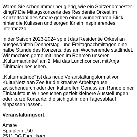
Waren Sie schon immer neugierig, wie ein Spitzenorchester
klingt? Die Mittagskonzerte des Residentie Orkest im
Konzertsaal des Amare geben einen wunderbaren Blick
hinter die Kulissen und sorgen für ein inspirierendes
Intermezzo.
In der Saison 2023-2024 spielt das Residentie Orkest an
ausgewählten Donnerstag- und Freitagnachmittagen eine
halbe Stunde des Konzerts, das am Wochenende stattfindet.
Wir möchten gerne mit Ihnen im Rahmen unserer
„Kulturmantinée“ am 2. Mai das Lunchconcert mit Anja
Bihlmaier besuchen.
„Kulturmatinée“ ist das neue Veranstaltungsformat von
KulturNetz aan Zee für die kreative Arbeitspause
zwischendurch oder den kulturellen Genuss am Rande einer
Einkaufstour. Wir besuchen gezielt kleinere Ausstellungen
oder kurze Konzerte, die sich gut in den Tagesablauf
einpassen lassen.
Veranstaltungsort:
Amare
Spuiplein 150
2511 DG Den Haag