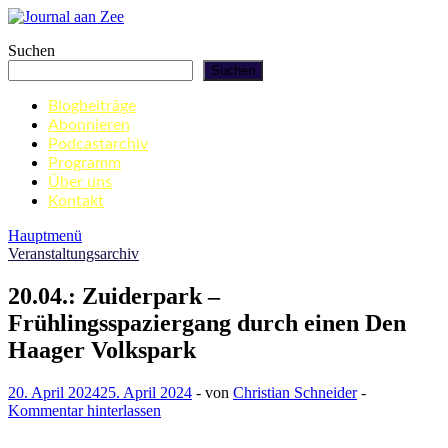
Zum
Inhalt
Journal aan Zee
Suchen
springen
Suchen
Blogbeiträge
Abonnieren
Podcastarchiv
Programm
Über uns
Kontakt
Hauptmenü
Veranstaltungsarchiv
20.04.: Zuiderpark –
Frühlingsspaziergang durch einen Den
Haager Volkspark
20. April 2024
25. April 2024
-
von
Christian Schneider
-
Kommentar hinterlassen