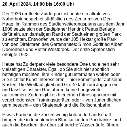
20. April 2024, 14:00 bis 16:00 Uhr
Der 1936 eröffnete Zuiderpark ist heute ein attraktives
Naherholungsgebiet südöstlich des Zentrums von Den
Haag. Im Rahmen des Stadterweiterungsplans aus dem Jahr
1908 setzte sich der Stadtplaner Hendrik Petrus Berlage
dafür ein, am damaligen Rand der Stadt einen großen Park
zu errichten. Entworfen wurde der 105 Hektar große Park
von den Direktoren des Gartenamtes: Simon Godfried Albert
Doorenbos und Pieter Westbroek. Der erste Spatenstich
erfolgte 1923.
Heute hat Zuiderpark viele besondere Orte und einen sehr
vielseitigen Charakter. Egal, ob Sie sich hier sportlich
betätigen möchten, Ihre Kinder gut unterhalten wollen oder
Sie sich für Kunst interessieren – hier kommt jeder auf seine
Kosten. Die Weitläufigkeit und Größe lädt zum Joggen ein
und lässt selbst bei Radfahrern keine Langeweile
aufkommen. Zudem gibt es hier einen Fitnessparkour mit
verschiedensten Trainingsgeräten oder – von Jugendlichen
gern besucht – den Skatepark und die Rollschuhbahn.
Etwas Farbe in die zurzeit wenig kolorierte Landschaft
bringen die in leuchtendem Blau lackierten Parkbänke, und
auch die Brücken, die über zahlreiche Wasserläufe führen.