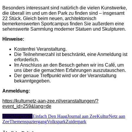
Besonders interessant sind natürlich die vielen Kunstwerke,
die überall im und um den Park zu finden sind – insgesamt
22 Stück. Gleich beim neuen, architektonisch
bemerkenswerten Sportcampus finden Sie außerdem eine
sehenswerte Sammlung moderner Statuen und Skulpturen.
Hinweise:
Kostenfrei Veranstaltung.
Die Teilnehmerzahl ist beschränkt, eine Anmeldung ist
erforderlich.
Im Anschluss an den Besuch gehen wir ins Café, um
uns über die gemachten Erfahrungen auszutauschen.
Der genaue Treffpunkt wird vor der Veranstaltung
bekanntgegeben.
Anmeldung:
https://kulturnetz-aan-zee.nl/veranstaltungen/?
event_id=259&lang=de
Verschlagwortet
Einfach Den Haag
Journal aan Zee
KulturNetz aan
Zee
Themenspaziergang
Volkspark
Zuiderpark