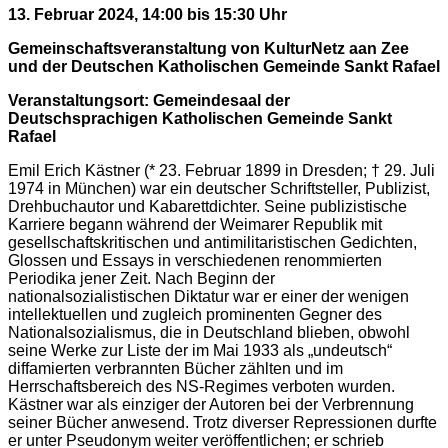
13. Februar 2024, 14:00 bis 15:30 Uhr
Gemeinschaftsveranstaltung von KulturNetz aan Zee
und der Deutschen Katholischen Gemeinde Sankt Rafael
Veranstaltungsort: Gemeindesaal der
Deutschsprachigen Katholischen Gemeinde Sankt
Rafael
Emil Erich Kästner (* 23. Februar 1899 in Dresden; † 29. Juli
1974 in München) war ein deutscher Schriftsteller, Publizist,
Drehbuchautor und Kabarettdichter. Seine publizistische
Karriere begann während der Weimarer Republik mit
gesellschaftskritischen und antimilitaristischen Gedichten,
Glossen und Essays in verschiedenen renommierten
Periodika jener Zeit. Nach Beginn der
nationalsozialistischen Diktatur war er einer der wenigen
intellektuellen und zugleich prominenten Gegner des
Nationalsozialismus, die in Deutschland blieben, obwohl
seine Werke zur Liste der im Mai 1933 als „undeutsch“
diffamierten verbrannten Bücher zählten und im
Herrschaftsbereich des NS-Regimes verboten wurden.
Kästner war als einziger der Autoren bei der Verbrennung
seiner Bücher anwesend. Trotz diverser Repressionen durfte
er unter Pseudonym weiter veröffentlichen; er schrieb