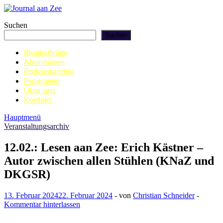
Zum
Inhalt
Journal aan Zee
Suchen
springen
Suchen
Blogbeiträge
Abonnieren
Podcastarchiv
Programm
Über uns
Kontakt
Hauptmenü
Veranstaltungsarchiv
12.02.: Lesen aan Zee: Erich Kästner –
Autor zwischen allen Stühlen (KNaZ und
DKGSR)
13. Februar 2024
22. Februar 2024
-
von
Christian Schneider
-
Kommentar hinterlassen