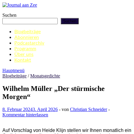
Zum
Inhalt
Journal aan Zee
Suchen
springen
Suchen
Blogbeiträge
Abonnieren
Podcastarchiv
Programm
Über uns
Kontakt
Hauptmenü
Blogbeiträge
/
Monatsgedichte
Wilhelm Müller „Der stürmische
Morgen“
8. Februar 2024
3. April 2026
-
von
Christian Schneider
-
Kommentar hinterlassen
Auf Vorschlag von Heide Klijn stellen wir Ihnen monatlich ein