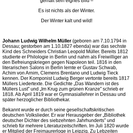
gemalt sein eignes Bild –
Es ist nichts als der Winter.
Der Winter kalt und wild!
Johann Ludwig Wilhelm Müller
(geboren am 7.10.1794 in
Dessau; gestorben am 1.10.1827 ebenda) war das sechste
Kind des Schneiders Christian Leopold Müller. Bereits 1812
studierte er Philologie in Berlin und nahm als Freiwilliger an
den Befreiungskriegen gegen Napoleon teil. 1816 in den
literarischen Salons in Berlin lernte er Gustav Schwab,
Achim von Arnim, Clemens Brentano und Ludwig Tieck
kennen. Der Komponist Ludwig Berger vertonte bereits 1817
Müllers Liedertexte. Die Gedichte „Das Wandern ist des
Müllers Lust” und „Im Krug zum grünen Kranze” schrieb er
1818. Ab April 1819 war er Gymnasiallehrer in Dessau und
später herzoglicher Bibliothekar.
Bekannt wurde er durch seine gesellschaftskritischen
deutschen Volkslieder. Er war Herausgeber der „Bibliothek
deutscher Dichter des siebzehnten Jahrhunderts” und
schrieb für mehrere Literaturzeitschriften. Im Juli 1820 wurde
er Mitglied der Freimaurerloge in Leipzig. Zu Lebzeiten