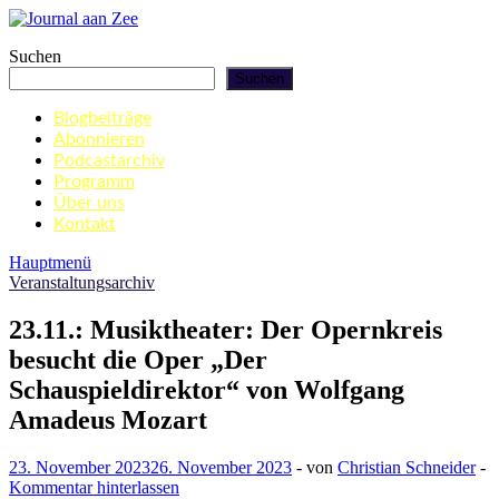
Zum
Inhalt
Journal aan Zee
Suchen
springen
Suchen
Blogbeiträge
Abonnieren
Podcastarchiv
Programm
Über uns
Kontakt
Hauptmenü
Veranstaltungsarchiv
23.11.: Musiktheater: Der Opernkreis
besucht die Oper „Der
Schauspieldirektor“ von Wolfgang
Amadeus Mozart
23. November 2023
26. November 2023
-
von
Christian Schneider
-
Kommentar hinterlassen