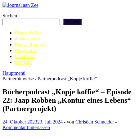
Zum
Inhalt
Journal aan Zee
Suchen
springen
Suchen
Blogbeiträge
Abonnieren
Podcastarchiv
Programm
Über uns
Kontakt
Hauptmenü
Partnerhinweise
/
Partnerpodcast „Kopje koffie”
Bücherpodcast „Kopje koffie“ – Episode
22: Jaap Robben „Kontur eines Lebens“
(Partnerprojekt)
24. Oktober 2023
23. Juli 2024
-
von
Christian Schneider
-
Kommentar hinterlassen