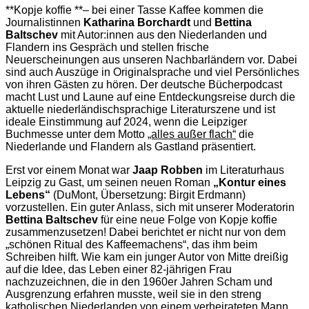
**Kopje koffie **– bei einer Tasse Kaffee kommen die
Journalistinnen
Katharina Borchardt
und
Bettina
Baltschev
mit Autor:innen aus den Niederlanden und
Flandern ins Gespräch und stellen frische
Neuerscheinungen aus unseren Nachbarländern vor. Dabei
sind auch Auszüge in Originalsprache und viel Persönliches
von ihren Gästen zu hören. Der deutsche Bücherpodcast
macht Lust und Laune auf eine Entdeckungsreise durch die
aktuelle niederländischsprachige Literaturszene und ist
ideale Einstimmung auf 2024, wenn die Leipziger
Buchmesse unter dem Motto
„alles außer flach“
die
Niederlande und Flandern als Gastland präsentiert.
Erst vor einem Monat war
Jaap Robben
im Literaturhaus
Leipzig zu Gast, um seinen neuen Roman
„Kontur eines
Lebens“
(DuMont, Übersetzung: Birgit Erdmann)
vorzustellen. Ein guter Anlass, sich mit unserer Moderatorin
Bettina Baltschev
für eine neue Folge von Kopje koffie
zusammenzusetzen! Dabei berichtet er nicht nur von dem
„schönen Ritual des Kaffeemachens“, das ihm beim
Schreiben hilft. Wie kam ein junger Autor von Mitte dreißig
auf die Idee, das Leben einer 82-jährigen Frau
nachzuzeichnen, die in den 1960er Jahren Scham und
Ausgrenzung erfahren musste, weil sie in den streng
katholischen Niederlanden von einem verheirateten Mann