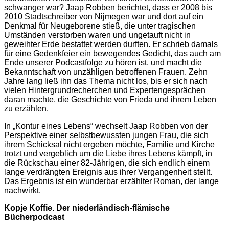
schwanger war? Jaap Robben berichtet, dass er 2008 bis
2010 Stadtschreiber von Nijmegen war und dort auf ein
Denkmal für Neugeborene stieß, die unter tragischen
Umständen verstorben waren und ungetauft nicht in
geweihter Erde bestattet werden durften. Er schrieb damals
für eine Gedenkfeier ein bewegendes Gedicht, das auch am
Ende unserer Podcastfolge zu hören ist, und macht die
Bekanntschaft von unzähligen betroffenen Frauen. Zehn
Jahre lang ließ ihn das Thema nicht los, bis er sich nach
vielen Hintergrundrecherchen und Expertengesprächen
daran machte, die Geschichte von Frieda und ihrem Leben
zu erzählen.
In „Kontur eines Lebens“ wechselt Jaap Robben von der
Perspektive einer selbstbewussten jungen Frau, die sich
ihrem Schicksal nicht ergeben möchte, Familie und Kirche
trotzt und vergeblich um die Liebe ihres Lebens kämpft, in
die Rückschau einer 82-Jährigen, die sich endlich einem
lange verdrängten Ereignis aus ihrer Vergangenheit stellt.
Das Ergebnis ist ein wunderbar erzählter Roman, der lange
nachwirkt.
Kopje Koffie. Der niederländisch-flämische
Bücherpodcast