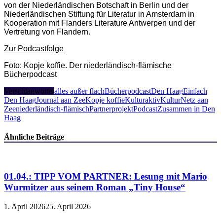
von der Niederländischen Botschaft in Berlin und der
Niederländischen Stiftung für Literatur in Amsterdam in
Kooperation mit Flanders Literature Antwerpen und der
Vertretung von Flandern.
Zur Podcastfolge
Foto: Kopje koffie. Der niederländisch-flämische
Bücherpodcast
Verschlagwortet
alles außer flach
Bücherpodcast
Den Haag
Einfach
Den Haag
Journal aan Zee
Kopje koffie
Kulturaktiv
KulturNetz aan
Zee
niederländisch-flämisch
Partnerprojekt
Podcast
Zusammen in Den
Haag
Ähnliche Beiträge
01.04.: TIPP VOM PARTNER: Lesung mit Mario
Wurmitzer aus seinem Roman „Tiny House“
1. April 2026
25. April 2026