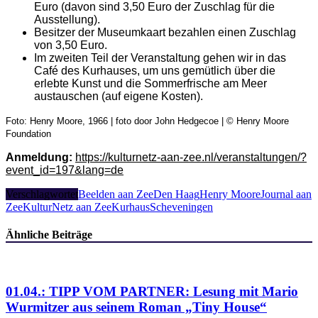
Euro (davon sind 3,50 Euro der Zuschlag für die
Ausstellung).
Besitzer der Museumkaart bezahlen einen Zuschlag
von 3,50 Euro.
Im zweiten Teil der Veranstaltung gehen wir in das
Café des Kurhauses, um uns gemütlich über die
erlebte Kunst und die Sommerfrische am Meer
austauschen (auf eigene Kosten).
Foto:
Henry Moore, 1966 |
foto
door John Hedgecoe | ©
Henry Moore
Foundation
Anmeldung:
https://kulturnetz-aan-zee.nl/veranstaltungen/?
event_id=197&lang=de
Verschlagwortet
Beelden aan Zee
Den Haag
Henry Moore
Journal aan
Zee
KulturNetz aan Zee
Kurhaus
Scheveningen
Ähnliche Beiträge
01.04.: TIPP VOM PARTNER: Lesung mit Mario
Wurmitzer aus seinem Roman „Tiny House“