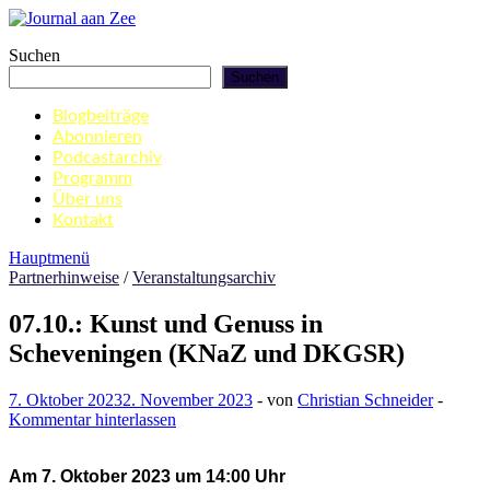
Zum
Inhalt
Journal aan Zee
Suchen
springen
Suchen
Blogbeiträge
Abonnieren
Podcastarchiv
Programm
Über uns
Kontakt
Hauptmenü
Partnerhinweise
/
Veranstaltungsarchiv
07.10.: Kunst und Genuss in
Scheveningen (KNaZ und DKGSR)
7. Oktober 2023
2. November 2023
-
von
Christian Schneider
-
Kommentar hinterlassen
Am 7. Oktober 2023 um 14:00 Uhr