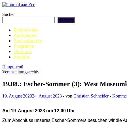
Zum
Inhalt
Journal aan Zee
Suchen
springen
Suchen
Blogbeiträge
Abonnieren
Podcastarchiv
Programm
Über uns
Kontakt
Hauptmenü
Veranstaltungsarchiv
19.08.: Escher-Sommer (3): West Museumk
19. August 2023
24. August 2023
-
von
Christian Schneider
-
Komment
Am 19. August 2023 um 12:00 Uhr
Zum Abschluss unseres Escher-Sommers besuchen wir die Aus