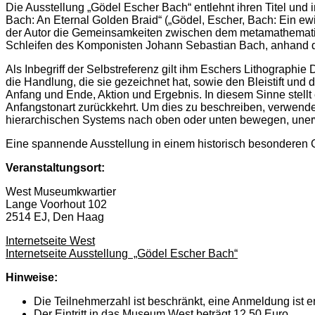
Die Ausstellung „Gödel Escher Bach“ entlehnt ihren Titel u
Bach: An Eternal Golden Braid“ („Gödel, Escher, Bach: Ein ewi
der Autor die Gemeinsamkeiten zwischen dem metamathematis
Schleifen des Komponisten Johann Sebastian Bach, anhand der
Als Inbegriff der Selbstreferenz gilt ihm Eschers Lithographi
die Handlung, die sie gezeichnet hat, sowie den Bleistift un
Anfang und Ende, Aktion und Ergebnis. In diesem Sinne stellt
Anfangstonart zurückkehrt. Um dies zu beschreiben, verwendet 
hierarchischen Systems nach oben oder unten bewegen, unerw
Eine spannende Ausstellung in einem historisch besonderen
Veranstaltungsort:
West Museumkwartier
Lange Voorhout 102
2514 EJ, Den Haag
Internetseite West
Internetseite Ausstellung „Gödel Escher Bach“
Hinweise:
Die Teilnehmerzahl ist beschränkt, eine Anmeldung ist er
Der Eintritt in das Museum West beträgt 12,50 Euro.