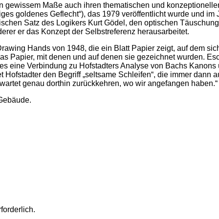
nd in gewissem Maße auch ihren thematischen und konzeptionel
ges goldenes Geflecht“), das 1979 veröffentlicht wurde und im J
chen Satz des Logikers Kurt Gödel, den optischen Täuschunge
er er das Konzept der Selbstreferenz herausarbeitet.
e Drawing Hands von 1948, die ein Blatt Papier zeigt, auf dem 
d das Papier, mit denen und auf denen sie gezeichnet wurden. 
 es eine Verbindung zu Hofstadters Analyse von Bachs Kanons u
Hofstadter den Begriff „seltsame Schleifen“, die immer dann au
artet genau dorthin zurückkehren, wo wir angefangen haben.“
 Gebäude.
forderlich.