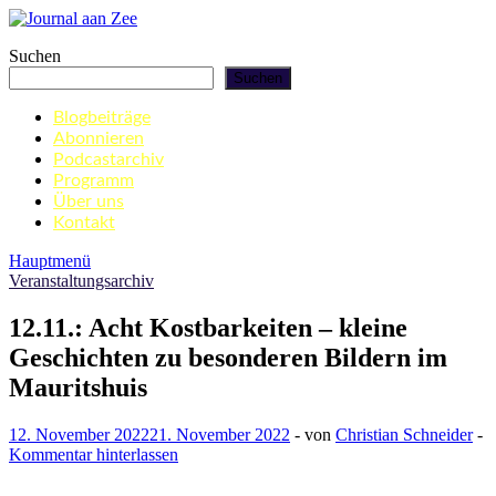
Zum
Inhalt
Journal aan Zee
Suchen
springen
Suchen
Blogbeiträge
Abonnieren
Podcastarchiv
Programm
Über uns
Kontakt
Hauptmenü
Veranstaltungsarchiv
12.11.: Acht Kostbarkeiten – kleine
Geschichten zu besonderen Bildern im
Mauritshuis
12. November 2022
21. November 2022
-
von
Christian Schneider
-
Kommentar hinterlassen