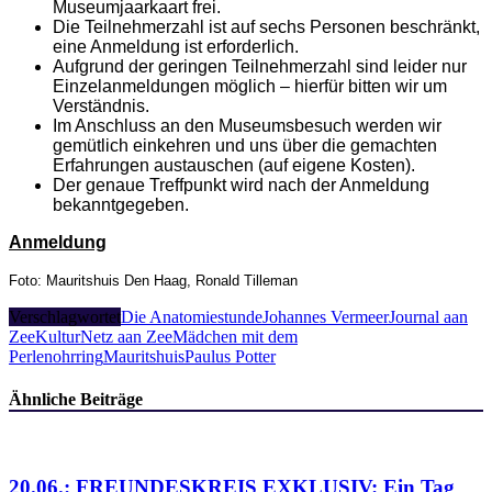
Museumjaarkaart frei.
Die Teilnehmerzahl ist auf sechs Personen beschränkt,
eine Anmeldung ist erforderlich.
Aufgrund der geringen Teilnehmerzahl sind leider nur
Einzelanmeldungen möglich – hierfür bitten wir um
Verständnis.
Im Anschluss an den Museumsbesuch werden wir
gemütlich einkehren und uns über die gemachten
Erfahrungen austauschen (auf eigene Kosten).
Der genaue Treffpunkt wird nach der Anmeldung
bekanntgegeben.
Anmeldung
Foto: Mauritshuis Den Haag, Ronald Tilleman
Verschlagwortet
Die Anatomiestunde
Johannes Vermeer
Journal aan
Zee
KulturNetz aan Zee
Mädchen mit dem
Perlenohrring
Mauritshuis
Paulus Potter
Ähnliche Beiträge
20.06.: FREUNDESKREIS EXKLUSIV: Ein Tag