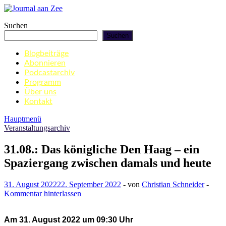
Zum
Inhalt
Journal aan Zee
Suchen
springen
Suchen
Blogbeiträge
Abonnieren
Podcastarchiv
Programm
Über uns
Kontakt
Hauptmenü
Veranstaltungsarchiv
31.08.: Das königliche Den Haag – ein
Spaziergang zwischen damals und heute
31. August 2022
22. September 2022
-
von
Christian Schneider
-
Kommentar hinterlassen
Am 31. August 2022 um 09:30 Uhr