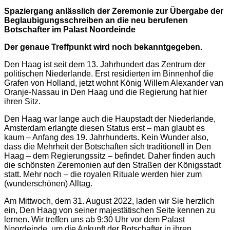
Spaziergang anlässlich der Zeremonie zur Übergabe der
Beglaubigungsschreiben an die neu berufenen
Botschafter im Palast Noordeinde
Der genaue Treffpunkt wird noch bekanntgegeben.
Den Haag ist seit dem 13. Jahrhundert das Zentrum der
politischen Niederlande. Erst residierten im Binnenhof die
Grafen von Holland, jetzt wohnt König Willem Alexander van
Oranje-Nassau in Den Haag und die Regierung hat hier
ihren Sitz.
Den Haag war lange auch die Haupstadt der Niederlande,
Amsterdam erlangte diesen Status erst – man glaubt es
kaum – Anfang des 19. Jahrhunderts. Kein Wunder also,
dass die Mehrheit der Botschaften sich traditionell in Den
Haag – dem Regierungssitz – befindet. Daher finden auch
die schönsten Zeremonien auf den Straßen der Königsstadt
statt. Mehr noch – die royalen Rituale werden hier zum
(wunderschönen) Alltag.
Am Mittwoch, dem 31. August 2022, laden wir Sie herzlich
ein, Den Haag von seiner majestätischen Seite kennen zu
lernen. Wir treffen uns ab 9:30 Uhr vor dem Palast
Noordeinde, um die Ankunft der Botschafter in ihren