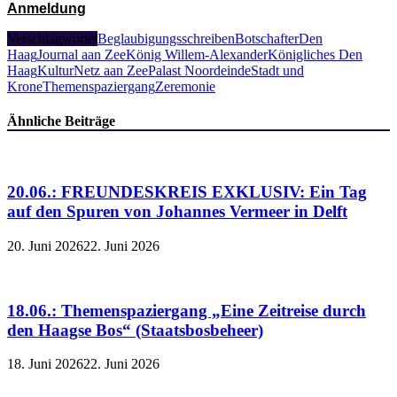
Anmeldung
Verschlagwortet
Beglaubigungsschreiben
Botschafter
Den
Haag
Journal aan Zee
König Willem-Alexander
Königliches Den
Haag
KulturNetz aan Zee
Palast Noordeinde
Stadt und
Krone
Themenspaziergang
Zeremonie
Ähnliche Beiträge
20.06.: FREUNDESKREIS EXKLUSIV: Ein Tag
auf den Spuren von Johannes Vermeer in Delft
20. Juni 2026
22. Juni 2026
18.06.: Themenspaziergang „Eine Zeitreise durch
den Haagse Bos“ (Staatsbosbeheer)
18. Juni 2026
22. Juni 2026