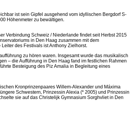
chbar ist sein Gipfel ausgehend vom idyllischen Bergdorf S-
000 Höhenmeter zu bewältigen.
er Verbindung Schweiz / Niederlande findet seit Herbst 2015
 Konservatoriums in Den Haag zusammen mit dem
eiter des Festivals ist Anthony Zielhorst.
Uraufführung zu hören waren. Insgesamt wurde das musikalisch
en – die Aufführung in Den Haag fand im festlichen Rahmen
ührte Besteigung des Piz Amalia in Begleitung eines
ndischen Kronprinzenpaares Willem-Alexander und Máxima
jüngere Schwestern, Prinzessin Alexia (* 2005) und Prinzessin
hselte sie auf das Christelijk Gymnasium Sorghvliet in Den