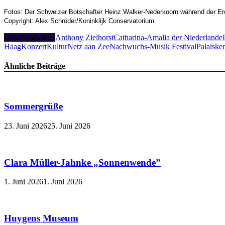
Fotos: Der Schweizer Botschafter Heinz Walker-Nederkoorn während der Eröf
Copyright: Alex Schröder/Koninklijk Conservatorium
Verschlagwortet
Anthony Zielhorst
Catharina-Amalia der Niederlande
Haag
Konzert
KulturNetz aan Zee
Nachwuchs-Musik Festival
Palaiske
Ähnliche Beiträge
Sommergrüße
23. Juni 2026
25. Juni 2026
Clara Müller-Jahnke „Sonnenwende”
1. Juni 2026
1. Juni 2026
Huygens Museum