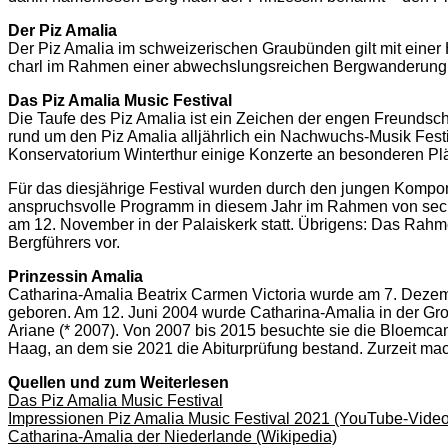
Der Piz Amalia
Der Piz Amalia im schweizerischen Graubünden gilt mit einer 
charl im Rahmen einer abwechslungsreichen Bergwanderung üb
Das Piz Amalia Music Festival
Die Taufe des Piz Amalia ist ein Zeichen der engen Freundsc
rund um den Piz Amalia alljährlich ein Nachwuchs-Musik Fe
Konservatorium Winterthur einige Konzerte an besonderen Plätz
Für das diesjährige Festival wurden durch den jungen Kompon
anspruchsvolle Programm in diesem Jahr im Rahmen von sechs
am 12. November in der Palaiskerk statt. Übrigens: Das Rahm
Bergführers vor.
Prinzessin Amalia
Catharina-Amalia Beatrix Carmen Victoria wurde am 7. Dezem
geboren. Am 12. Juni 2004 wurde Catharina-Amalia in der Grot
Ariane (* 2007). Von 2007 bis 2015 besuchte sie die Bloemca
Haag, an dem sie 2021 die Abiturprüfung bestand. Zurzeit mac
Quellen und zum Weiterlesen
Das Piz Amalia Music Festival
Impressionen Piz Amalia Music Festival 2021 (YouTube-Video
Catharina-Amalia der Niederlande (Wikipedia)