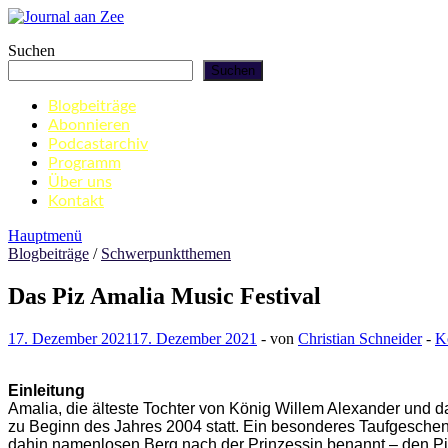
Zum
Inhalt
Journal aan Zee
Suchen
springen
Suchen
Blogbeiträge
Abonnieren
Podcastarchiv
Programm
Über uns
Kontakt
Hauptmenü
Blogbeiträge
/
Schwerpunktthemen
Das Piz Amalia Music Festival
17. Dezember 2021
17. Dezember 2021
-
von
Christian Schneider
-
K
Einleitung
Amalia, die älteste Tochter von König Willem Alexander und d
zu Beginn des Jahres 2004 statt. Ein besonderes Taufgeschen
dahin namenlosen Berg nach der Prinzessin benannt – den Pi