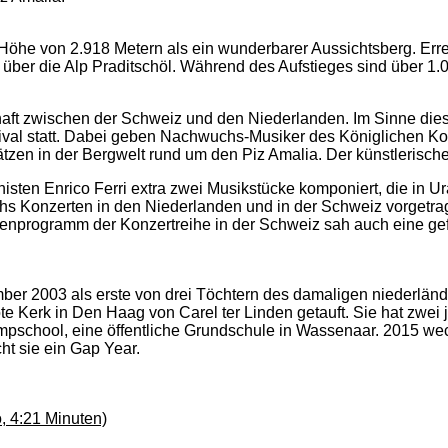
Höhe von 2.918 Metern als ein wunderbarer Aussichtsberg. Errei
er die Alp Praditschöl. Während des Aufstieges sind über 1.
haft zwischen der Schweiz und den Niederlanden. Im Sinne dies
stival statt. Dabei geben Nachwuchs-Musiker des Königlichen
en in der Bergwelt rund um den Piz Amalia. Der künstlerische L
isten Enrico Ferri extra zwei Musikstücke komponiert, die in 
 Konzerten in den Niederlanden und in der Schweiz vorgetrag
enprogramm der Konzertreihe in der Schweiz sah auch eine gef
ber 2003 als erste von drei Töchtern des damaligen niederlä
e Kerk in Den Haag von Carel ter Linden getauft. Sie hat zwei 
mpschool, eine öffentliche Grundschule in Wassenaar. 2015 wec
ht sie ein Gap Year.
, 4:21 Minuten)