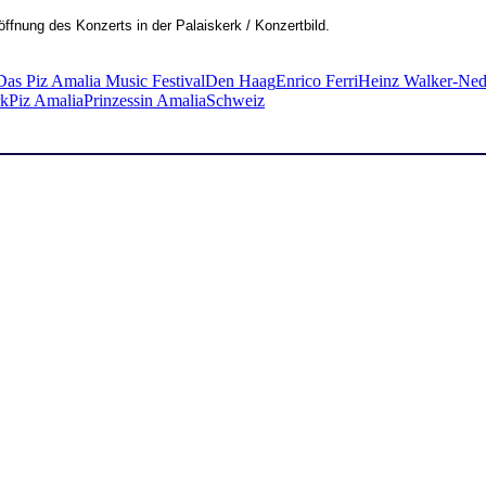
fnung des Konzerts in der Palaiskerk / Konzertbild.
Das Piz Amalia Music Festival
Den Haag
Enrico Ferri
Heinz Walker-Ned
rk
Piz Amalia
Prinzessin Amalia
Schweiz