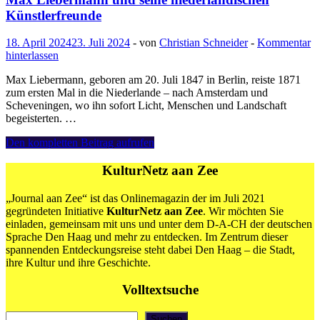
Künstlerfreunde
18. April 2024
23. Juli 2024
-
von
Christian Schneider
-
Kommentar
hinterlassen
Max Liebermann, geboren am 20. Juli 1847 in Berlin, reiste 1871
zum ersten Mal in die Niederlande – nach Amsterdam und
Scheveningen, wo ihn sofort Licht, Menschen und Landschaft
begeisterten. …
Max
Den kompletten Beitrag aufrufen
Liebermann
und
KulturNetz aan Zee
seine
niederländischen
„Journal aan Zee“ ist das Onlinemagazin der im Juli 2021
Künstlerfreunde
gegründeten Initiative
KulturNetz aan Zee
. Wir möchten Sie
einladen, gemeinsam mit uns und unter dem D-A-CH der deutschen
Sprache Den Haag und mehr zu entdecken. Im Zentrum dieser
spannenden Entdeckungsreise steht dabei Den Haag – die Stadt,
ihre Kultur und ihre Geschichte.
Volltextsuche
Suchen
Suchen