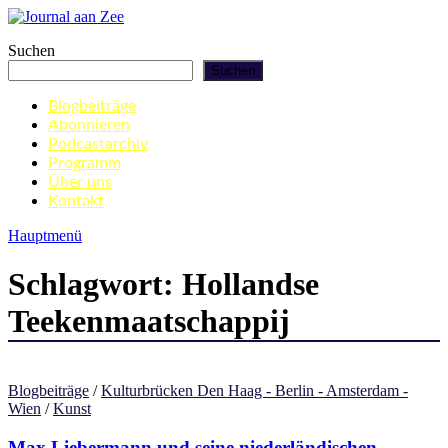
Zum
Inhalt
Journal aan Zee
Suchen
springen
Suchen
Blogbeiträge
Abonnieren
Podcastarchiv
Programm
Über uns
Kontakt
Hauptmenü
Schlagwort:
Hollandse
Teekenmaatschappij
Blogbeiträge
/
Kulturbrücken Den Haag - Berlin - Amsterdam -
Wien
/
Kunst
Max Liebermann und seine niederländischen