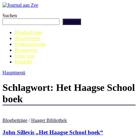
Zum
Inhalt
Journal aan Zee
Suchen
springen
Suchen
Blogbeiträge
Abonnieren
Podcastarchiv
Programm
Über uns
Kontakt
Hauptmenü
Schlagwort:
Het Haagse School
boek
Blogbeiträge
/
Haager Bibliothek
John Sillevis „Het Haagse School boek“