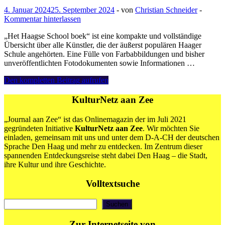
4. Januar 2024
25. September 2024
-
von
Christian Schneider
-
Kommentar hinterlassen
„Het Haagse School boek“ ist eine kompakte und vollständige
Übersicht über alle Künstler, die der äußerst populären Haager
Schule angehörten. Eine Fülle von Farbabbildungen und bisher
unveröffentlichten Fotodokumenten sowie Informationen …
John
Den kompletten Beitrag aufrufen
Sillevis
„Het
KulturNetz aan Zee
Haagse
School
„Journal aan Zee“ ist das Onlinemagazin der im Juli 2021
boek“
gegründeten Initiative
KulturNetz aan Zee
. Wir möchten Sie
einladen, gemeinsam mit uns und unter dem D-A-CH der deutschen
Sprache Den Haag und mehr zu entdecken. Im Zentrum dieser
spannenden Entdeckungsreise steht dabei Den Haag – die Stadt,
ihre Kultur und ihre Geschichte.
Volltextsuche
Suchen
Suchen
Zur Internetseite von