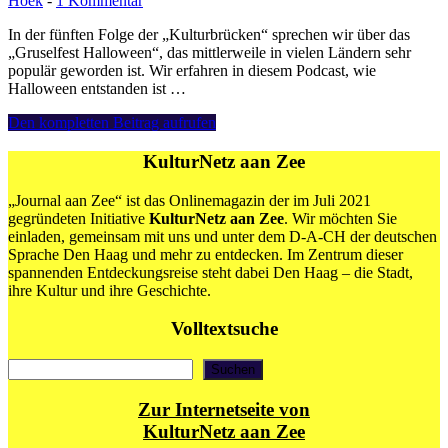
Hoek
-
1 Kommentar
In der fünften Folge der „Kulturbrücken“ sprechen wir über das
„Gruselfest Halloween“, das mittlerweile in vielen Ländern sehr
populär geworden ist. Wir erfahren in diesem Podcast, wie
Halloween entstanden ist …
Halloween
Den kompletten Beitrag aufrufen
und
unsere
KulturNetz aan Zee
Lust
am
„Journal aan Zee“ ist das Onlinemagazin der im Juli 2021
Gruseln
gegründeten Initiative
KulturNetz aan Zee
. Wir möchten Sie
einladen, gemeinsam mit uns und unter dem D-A-CH der deutschen
Sprache Den Haag und mehr zu entdecken. Im Zentrum dieser
spannenden Entdeckungsreise steht dabei Den Haag – die Stadt,
ihre Kultur und ihre Geschichte.
Volltextsuche
Suchen
Suchen
Zur Internetseite von
KulturNetz aan Zee