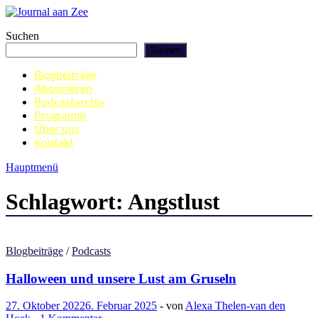
Zum
Inhalt
Journal aan Zee
Suchen
springen
Suchen
Blogbeiträge
Abonnieren
Podcastarchiv
Programm
Über uns
Kontakt
Hauptmenü
Schlagwort:
Angstlust
Blogbeiträge
/
Podcasts
Halloween und unsere Lust am Gruseln
27. Oktober 2022
6. Februar 2025
-
von
Alexa Thelen-van den