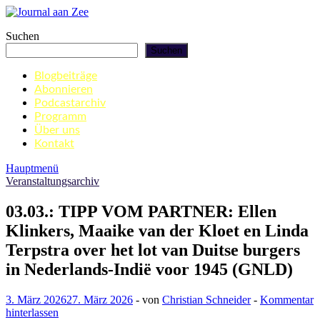
Zum
Inhalt
Journal aan Zee
Suchen
springen
Suchen
Blogbeiträge
Abonnieren
Podcastarchiv
Programm
Über uns
Kontakt
Hauptmenü
Veranstaltungsarchiv
03.03.: TIPP VOM PARTNER: Ellen
Klinkers, Maaike van der Kloet en Linda
Terpstra over het lot van Duitse burgers
in Nederlands-Indië voor 1945 (GNLD)
3. März 2026
27. März 2026
-
von
Christian Schneider
-
Kommentar
hinterlassen