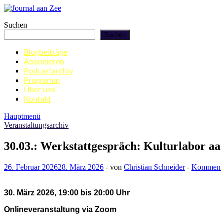
Zum
Inhalt
Journal aan Zee
Suchen
springen
Suchen
Blogbeiträge
Abonnieren
Podcastarchiv
Programm
Über uns
Kontakt
Hauptmenü
Veranstaltungsarchiv
30.03.: Werkstattgespräch: Kulturlabor aa
26. Februar 2026
28. März 2026
-
von
Christian Schneider
-
Kommenta
30. März 2026, 19:00 bis 20:00 Uhr
Onlineveranstaltung via Zoom