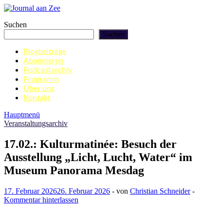
Zum
Inhalt
Journal aan Zee
Suchen
springen
Suchen
Blogbeiträge
Abonnieren
Podcastarchiv
Programm
Über uns
Kontakt
Hauptmenü
Veranstaltungsarchiv
17.02.: Kulturmatinée: Besuch der
Ausstellung „Licht, Lucht, Water“ im
Museum Panorama Mesdag
17. Februar 2026
26. Februar 2026
-
von
Christian Schneider
-
Kommentar hinterlassen