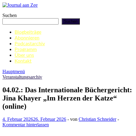
Zum
Inhalt
Journal aan Zee
Suchen
springen
Suchen
Blogbeiträge
Abonnieren
Podcastarchiv
Programm
Über uns
Kontakt
Hauptmenü
Veranstaltungsarchiv
04.02.: Das Internationale Büchergericht:
Jina Khayer „Im Herzen der Katze“
(online)
4. Februar 2026
26. Februar 2026
-
von
Christian Schneider
-
Kommentar hinterlassen