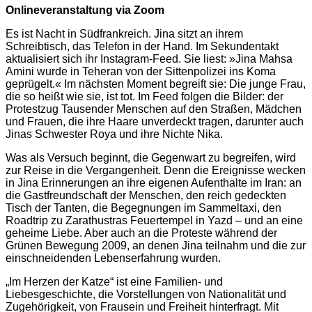
Onlineveranstaltung via Zoom
Es ist Nacht in Südfrankreich. Jina sitzt an ihrem
Schreibtisch, das Telefon in der Hand. Im Sekundentakt
aktualisiert sich ihr Instagram-Feed. Sie liest: »Jina Mahsa
Amini wurde in Teheran von der Sittenpolizei ins Koma
geprügelt.« Im nächsten Moment begreift sie: Die junge Frau,
die so heißt wie sie, ist tot. Im Feed folgen die Bilder: der
Protestzug Tausender Menschen auf den Straßen, Mädchen
und Frauen, die ihre Haare unverdeckt tragen, darunter auch
Jinas Schwester Roya und ihre Nichte Nika.
Was als Versuch beginnt, die Gegenwart zu begreifen, wird
zur Reise in die Vergangenheit. Denn die Ereignisse wecken
in Jina Erinnerungen an ihre eigenen Aufenthalte im Iran: an
die Gastfreundschaft der Menschen, den reich gedeckten
Tisch der Tanten, die Begegnungen im Sammeltaxi, den
Roadtrip zu Zarathustras Feuertempel in Yazd – und an eine
geheime Liebe. Aber auch an die Proteste während der
Grünen Bewegung 2009, an denen Jina teilnahm und die zur
einschneidenden Lebenserfahrung wurden.
„Im Herzen der Katze“ ist eine Familien- und
Liebesgeschichte, die Vorstellungen von Nationalität und
Zugehörigkeit, von Frausein und Freiheit hinterfragt. Mit