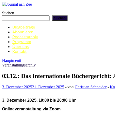
Zum
Inhalt
Journal aan Zee
Suchen
springen
Suchen
Blogbeiträge
Abonnieren
Podcastarchiv
Programm
Über uns
Kontakt
Hauptmenü
Veranstaltungsarchiv
03.12.: Das Internationale Büchergericht:
3. Dezember 2025
21. Dezember 2025
-
von
Christian Schneider
-
Ko
3. Dezember 2025, 19:00 bis 20:00 Uhr
Onlineveranstaltung via Zoom