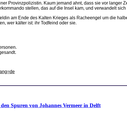
er Provinzpolizistin. Kaum jemand ahnt, dass sie vor langer Ze
rkommando stellen, das auf die Insel kam, und verwandelt sich w
 Heldin am Ende des Kalten Krieges als Racheengel um die halbe
, wer kälter ist: ihr Todfeind oder sie.
ersonen.
gesandt.
&lang=de
n Spuren von Johannes Vermeer in Delft