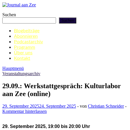
Zum
Inhalt
Journal aan Zee
Suchen
springen
Suchen
Blogbeiträge
Abonnieren
Podcastarchiv
Programm
Über uns
Kontakt
Hauptmenü
Veranstaltungsarchiv
29.09.: Werkstattgespräch: Kulturlabor
aan Zee (online)
29. September 2025
24. September 2025
-
von
Christian Schneider
-
Kommentar hinterlassen
29. September 2025, 19:00 bis 20:00 Uhr