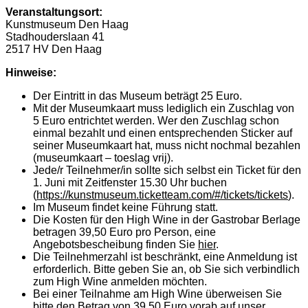
Veranstaltungsort:
Kunstmuseum Den Haag
Stadhouderslaan 41
2517 HV Den Haag
Hinweise:
Der Eintritt in das Museum beträgt 25 Euro.
Mit der Museumkaart muss lediglich ein Zuschlag von
5 Euro entrichtet werden. Wer den Zuschlag schon
einmal bezahlt und einen entsprechenden Sticker auf
seiner Museumkaart hat, muss nicht nochmal bezahlen
(museumkaart – toeslag vrij).
Jede/r Teilnehmer/in sollte sich selbst ein Ticket für den
1. Juni mit Zeitfenster 15.30 Uhr buchen
(
https://kunstmuseum.ticketteam.com/#/tickets/tickets
).
Im Museum findet keine Führung statt.
Die Kosten für den High Wine in der Gastrobar Berlage
betragen 39,50 Euro pro Person, eine
Angebotsbescheibung finden Sie
hier
.
Die Teilnehmerzahl ist beschränkt, eine Anmeldung ist
erforderlich. Bitte geben Sie an, ob Sie sich verbindlich
zum High Wine anmelden möchten.
Bei einer Teilnahme am High Wine überweisen Sie
bitte den Betrag von 39,50 Euro vorab auf unser