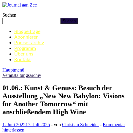
Zum
Inhalt
Journal aan Zee
Suchen
springen
Suchen
Blogbeiträge
Abonnieren
Podcastarchiv
Programm
Über uns
Kontakt
Hauptmenü
Veranstaltungsarchiv
01.06.: Kunst & Genuss: Besuch der
Ausstellung „New New Babylon: Visions
for Another Tomorrow“ mit
anschließendem High Wine
1. Juni 2025
17. Juli 2025
-
von
Christian Schneider
-
Kommentar
hinterlassen