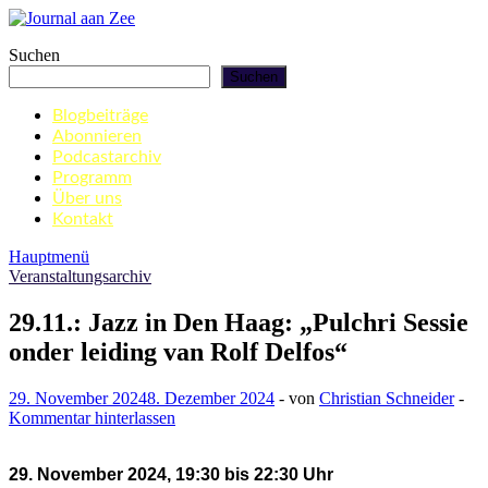
Zum
Inhalt
Journal aan Zee
Suchen
springen
Suchen
Blogbeiträge
Abonnieren
Podcastarchiv
Programm
Über uns
Kontakt
Hauptmenü
Veranstaltungsarchiv
29.11.: Jazz in Den Haag: „Pulchri Sessie
onder leiding van Rolf Delfos“
29. November 2024
8. Dezember 2024
-
von
Christian Schneider
-
Kommentar hinterlassen
29. November 2024, 19:30 bis 22:30 Uhr