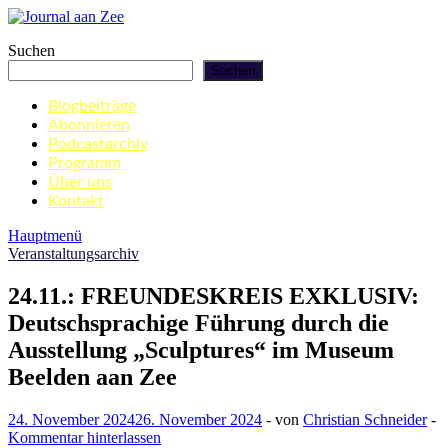
Zum
Inhalt
Journal aan Zee
Suchen
springen
Suchen
Blogbeiträge
Abonnieren
Podcastarchiv
Programm
Über uns
Kontakt
Hauptmenü
Veranstaltungsarchiv
24.11.: FREUNDESKREIS EXKLUSIV:
Deutschsprachige Führung durch die
Ausstellung „Sculptures“ im Museum
Beelden aan Zee
24. November 2024
26. November 2024
-
von
Christian Schneider
-
Kommentar hinterlassen