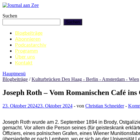
Zum
Inhalt
Journal aan Zee
Suchen
springen
Suchen
Blogbeiträge
Abonnieren
Podcastarchiv
Programm
Über uns
Kontakt
Hauptmenü
Blogbeiträge
/
Kulturbrücken Den Haag - Berlin - Amsterdam - Wien
Joseph Roth – Vom Romanischen Café ins
23. Oktober 2024
23. Oktober 2024
-
von
Christian Schneider
-
Komme
Joseph Roth wurde am 2. September 1894 in Brody, Ostgalizie
gemacht. Vor allem die Person seines (für geisteskrank erklä
Offiziers, eines polnischen Grafen, eines Wiener Munitionsfab
übersiedelte er nach Lemberg, wo er sich an der Universität