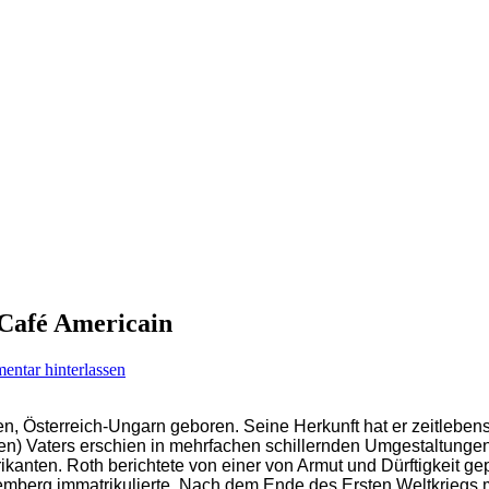
 Café Americain
ntar hinterlassen
n, Österreich-Ungarn geboren. Seine Herkunft hat er zeitleben
rten) Vaters erschien in mehrfachen schillernden Umgestaltunge
rikanten. Roth berichtete von einer von Armut und Dürftigkeit 
 Lemberg immatrikulierte. Nach dem Ende des Ersten Weltkrieg