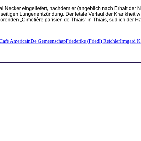
l Necker eingeliefert, nachdem er (angeblich nach Erhalt der N
eitigen Lungenentzündung. Der letale Verlauf der Krankheit w
enden „Cimetière parisien de Thiais“ in Thiais, südlich der Hau
Café Americain
De Gemeenschap
Friederike (Friedl) Reichler
Irmgard K