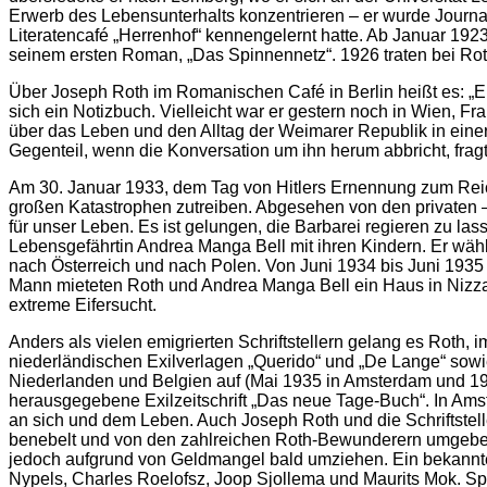
Erwerb des Lebensunterhalts konzentrieren – er wurde Journali
Literatencafé „Herrenhof“ kennengelernt hatte. Ab Januar 1923 
seinem ersten Roman, „Das Spinnennetz“. 1926 traten bei Rot
Über Joseph Roth im Romanischen Café in Berlin heißt es: „Ei
sich ein Notizbuch. Vielleicht war er gestern noch in Wien, Fra
über das Leben und den Alltag der Weimarer Republik in einer
Gegenteil, wenn die Konversation um ihn herum abbricht, fragt
Am 30. Januar 1933, dem Tag von Hitlers Ernennung zum Reichsk
großen Katastrophen zutreiben. Abgesehen von den privaten – u
für unser Leben. Es ist gelungen, die Barbarei regieren zu las
Lebensgefährtin Andrea Manga Bell mit ihren Kindern. Er wähl
nach Österreich und nach Polen. Von Juni 1934 bis Juni 1935
Mann mieteten Roth und Andrea Manga Bell ein Haus in Nizza. 
extreme Eifersucht.
Anders als vielen emigrierten Schriftstellern gelang es Roth, 
niederländischen Exilverlagen „Querido“ und „De Lange“ sowi
Niederlanden und Belgien auf (Mai 1935 in Amsterdam und 193
herausgegebene Exilzeitschrift „Das neue Tage-Buch“. In Amster
an sich und dem Leben. Auch Joseph Roth und die Schriftstel
benebelt und von den zahlreichen Roth-Bewunderern umgebe
jedoch aufgrund von Geldmangel bald umziehen. Ein bekanntes
Nypels, Charles Roelofsz, Joop Sjollema und Maurits Mok. Sp