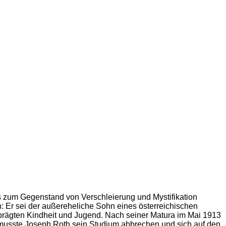
s zum Gegenstand von Verschleierung und Mystifikation
n: Er sei der außereheliche Sohn eines österreichischen
geprägten Kindheit und Jugend. Nach seiner Matura im Mai 1913
s musste Joseph Roth sein Studium abbrechen und sich auf den