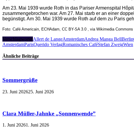
Am 23. Mai 1939 wurde Roth in das Pariser Armenspital Hôpita
zusammengebrochen war. Am 27. Mai starb er an einer doppels
begünstigt. Am 30. Mai 1939 wurde Roth auf dem zu Paris gehör
Foto: Café Americain, ECHAdam, CC BY-SA 3.0 , via Wikimedia Commons
Verschlagwortet
Allert de Lange
Amsterdam
Andrea Manga Bell
Berlin
Amsterdam
Paris
Querido Verlag
Romanisches Café
Stefan Zweig
Wien
Ähnliche Beiträge
Sommergrüße
23. Juni 2026
25. Juni 2026
Clara Müller-Jahnke „Sonnenwende”
1. Juni 2026
1. Juni 2026