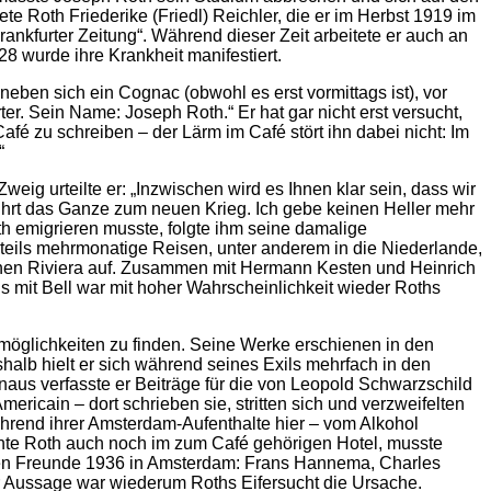
e Roth Friederike (Friedl) Reichler, die er im Herbst 1919 im
rankfurter Zeitung“. Während dieser Zeit arbeitete er auch an
8 wurde ihre Krankheit manifestiert.
eben sich ein Cognac (obwohl es erst vormittags ist), vor
ter. Sein Name: Joseph Roth.“ Er hat gar nicht erst versucht,
é zu schreiben – der Lärm im Café stört ihn dabei nicht: Im
“
ig urteilte er: „Inzwischen wird es Ihnen klar sein, dass wir
 führt das Ganze zum neuen Krieg. Ich gebe keinen Heller mehr
oth emigrieren musste, folgte ihm seine damalige
 teils mehrmonatige Reisen, unter anderem in die Niederlande,
ischen Riviera auf. Zusammen mit Hermann Kesten und Heinrich
s mit Bell war mit hoher Wahrscheinlichkeit wieder Roths
nsmöglichkeiten zu finden. Seine Werke erschienen in den
alb hielt er sich während seines Exils mehrfach in den
aus verfasste er Beiträge für die von Leopold Schwarzschild
ricain – dort schrieben sie, stritten sich und verzweifelten
hrend ihrer Amsterdam-Aufenthalte hier – vom Alkohol
e Roth auch noch im zum Café gehörigen Hotel, musste
chen Freunde 1936 in Amsterdam: Frans Hannema, Charles
r Aussage war wiederum Roths Eifersucht die Ursache.