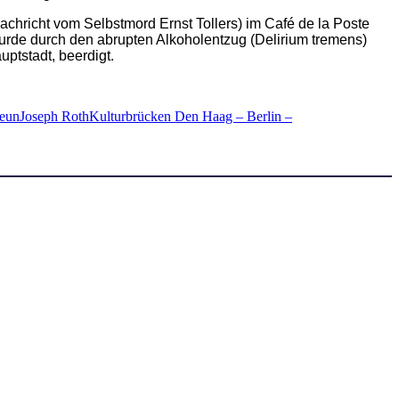
achricht vom Selbstmord Ernst Tollers) im Café de la Poste
urde durch den abrupten Alkoholentzug (Delirium tremens)
ptstadt, beerdigt.
eun
Joseph Roth
Kulturbrücken Den Haag – Berlin –