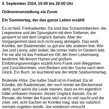
4. September 2024, 19:00 bis 20:00 Uhr
Onlineveranstaltung via Zoom
Ein Sommertag, der das ganze Leben erzählt
Es ist heiß. Freibadwetter. Da sind das Schwimmbecken, die
Liegewiese und der Sprungturm mit dem Siebener, der
gesperrt ist seit dem Unglück damals. Aber die
Vergangenheit lässt sich nicht ewig abriegeln. Das weiß
Kiontke, der Bademeister, so gut wie alle anderen hier. Wie
Joe und Lenny, oder Isobel, die immer mehr im Gestern lebt.
Für sie alle ist das Freibad ein Ort, der ihren Lebensweg
bestimmt. Mit feinem Humor und großem
Einfühlungsvermögen erzählt Arno Frank vom Weggehen
und Zurückkommen, vom Bleiben und der Suche nach dem
Glück. Ein Buch, so leuchtend wie der letzte Spätsommertag.
Brütende Hitze. Die halbe Stadt ist im Freibad. Da ist
Kiontke, der Bademeister, der noch immer am Beckenrand
steht, auch wenn die Leute meinen, dass es ihn eigentlich
hätte umhauen müssen, dieses Unglück damals. Da ist
Renate, die hinter der Kasse sitzt und zu viel raucht und die
zwei, vier, acht Sachen an Kiontke mag, was sie natürlich
niemals zugeben würde. Joe wiederum versucht