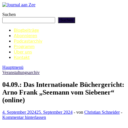
Zum
Inhalt
Journal aan Zee
Suchen
springen
Suchen
Blogbeiträge
Abonnieren
Podcastarchiv
Programm
Über uns
Kontakt
Hauptmenü
Veranstaltungsarchiv
04.09.: Das Internationale Büchergericht:
Arno Frank „Seemann vom Siebener“
(online)
4. September 2024
25. September 2024
-
von
Christian Schneider
-
Kommentar hinterlassen