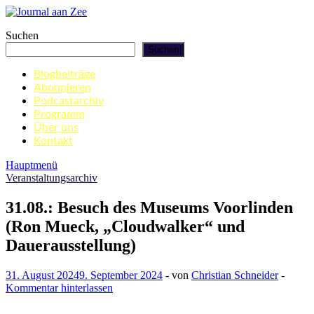
Zum
Inhalt
Journal aan Zee
Suchen
springen
Suchen
Blogbeiträge
Abonnieren
Podcastarchiv
Programm
Über uns
Kontakt
Hauptmenü
Veranstaltungsarchiv
31.08.: Besuch des Museums Voorlinden
(Ron Mueck, „Cloudwalker“ und
Dauerausstellung)
31. August 2024
9. September 2024
-
von
Christian Schneider
-
Kommentar hinterlassen