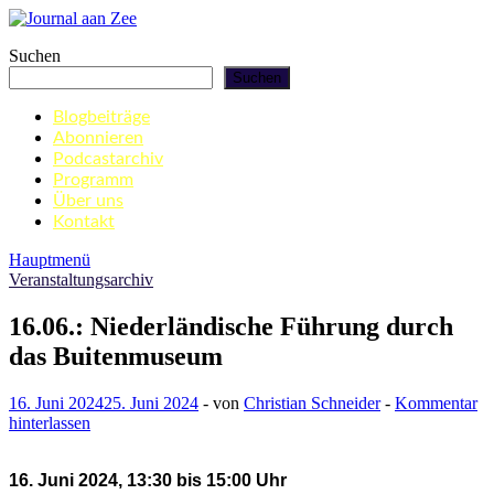
Zum
Inhalt
Journal aan Zee
Suchen
springen
Suchen
Blogbeiträge
Abonnieren
Podcastarchiv
Programm
Über uns
Kontakt
Hauptmenü
Veranstaltungsarchiv
16.06.: Niederländische Führung durch
das Buitenmuseum
16. Juni 2024
25. Juni 2024
-
von
Christian Schneider
-
Kommentar
hinterlassen
16. Juni 2024, 13:30 bis 15:00 Uhr