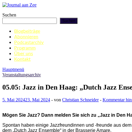
Zum
Inhalt
Journal aan Zee
Suchen
springen
Suchen
Blogbeiträge
Abonnieren
Podcastarchiv
Programm
Über uns
Kontakt
Hauptmenü
Veranstaltungsarchiv
05.05: Jazz in Den Haag: „Dutch Jazz Ens
5. Mai 2024
23. Mai 2024
-
von
Christian Schneider
-
Kommentar hint
Mögen Sie Jazz? Dann melden Sie sich zu „Jazz in Den H
Spontan haben einige Jazzfreundinnen und -freunde aus dem 
dem „Dutch Jazz Ensemble“ in der Brasserie Amare.