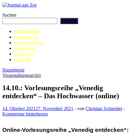
Zum
Inhalt
Journal aan Zee
Suchen
springen
Suchen
Blogbeiträge
Abonnieren
Podcastarchiv
Programm
Über uns
Kontakt
Hauptmenü
Veranstaltungsarchiv
14.10.: Vorlesungsreihe „Venedig
entdecken“ – Das Hochwasser (online)
14. Oktober 2021
27. November 2021
-
von
Christian Schneider
-
Kommentar hinterlassen
Online-Vorlesungsreihe „Venedig entdecken“: