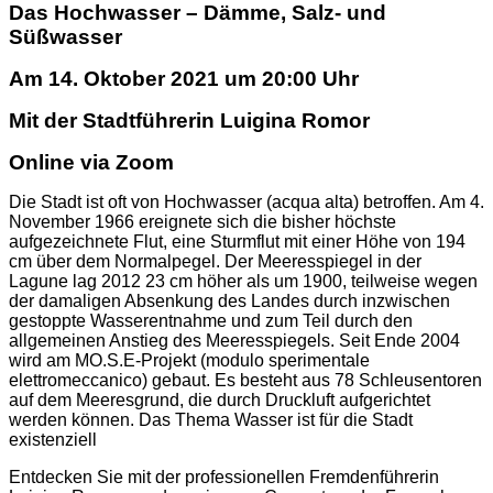
Das Hochwasser – Dämme, Salz- und
Süßwasser
„Online-
Am 14. Oktober 2021 um 20:00 Uhr
Vorlesungsreihe
Mit der Stadtführerin Luigina Romor
„Venedig
entdecken“:
Online via Zoom
Das
Hochwasser
Die Stadt ist oft von Hochwasser (acqua alta) betroffen. Am 4.
–
November 1966 ereignete sich die bisher höchste
aufgezeichnete Flut, eine Sturmflut mit einer Höhe von 194
Dämme,
cm über dem Normalpegel. Der Meeresspiegel in der
Salz-
Lagune lag 2012 23 cm höher als um 1900, teilweise wegen
und
der damaligen Absenkung des Landes durch inzwischen
Süßwasser“
gestoppte Wasserentnahme und zum Teil durch den
allgemeinen Anstieg des Meeresspiegels. Seit Ende 2004
wird am MO.S.E-Projekt (modulo sperimentale
elettromeccanico) gebaut. Es besteht aus 78 Schleusentoren
auf dem Meeresgrund, die durch Druckluft aufgerichtet
werden können. Das Thema Wasser ist für die Stadt
existenziell
Entdecken Sie mit der professionellen Fremdenführerin