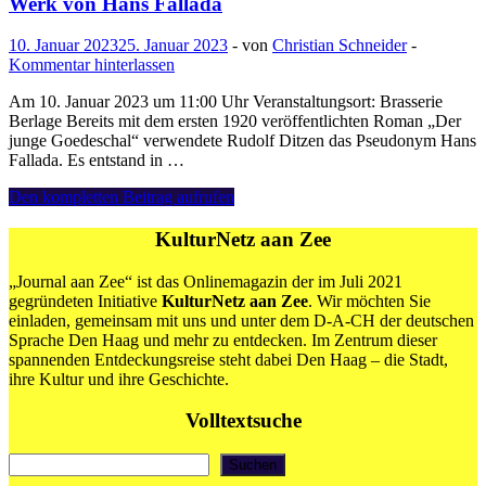
Werk von Hans Fallada
10. Januar 2023
25. Januar 2023
-
von
Christian Schneider
-
Kommentar hinterlassen
Am 10. Januar 2023 um 11:00 Uhr Veranstaltungsort: Brasserie
Berlage Bereits mit dem ersten 1920 veröffentlichten Roman „Der
junge Goedeschal“ verwendete Rudolf Ditzen das Pseudonym Hans
Fallada. Es entstand in …
10.01.:
Den kompletten Beitrag aufrufen
Lesen
aan
KulturNetz aan Zee
Zee
–
„Journal aan Zee“ ist das Onlinemagazin der im Juli 2021
Das
gegründeten Initiative
KulturNetz aan Zee
. Wir möchten Sie
gesellschaftskritische
einladen, gemeinsam mit uns und unter dem D-A-CH der deutschen
Werk
Sprache Den Haag und mehr zu entdecken. Im Zentrum dieser
von
spannenden Entdeckungsreise steht dabei Den Haag – die Stadt,
Hans
ihre Kultur und ihre Geschichte.
Fallada
Volltextsuche
Suchen
Suchen