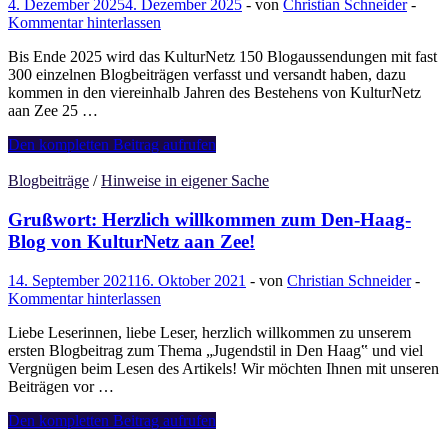
4. Dezember 2025
4. Dezember 2025
-
von
Christian Schneider
-
Kommentar hinterlassen
Bis Ende 2025 wird das KulturNetz 150 Blogaussendungen mit fast
300 einzelnen Blogbeiträgen verfasst und versandt haben, dazu
kommen in den viereinhalb Jahren des Bestehens von KulturNetz
aan Zee 25 …
Den-
Den kompletten Beitrag aufrufen
Haag-
Blog
Blogbeiträge
/
Hinweise in eigener Sache
„Journal
aan
Grußwort: Herzlich willkommen zum Den-Haag-
Zee“:
Blog von KulturNetz aan Zee!
Veränderter
Versand
14. September 2021
16. Oktober 2021
-
von
Christian Schneider
-
der
Kommentar hinterlassen
Blogbeiträge
und
Liebe Leserinnen, liebe Leser, herzlich willkommen zu unserem
Rundbriefe
ersten Blogbeitrag zum Thema „Jugendstil in Den Haag‟ und viel
Vergnügen beim Lesen des Artikels! Wir möchten Ihnen mit unseren
Beiträgen vor …
Grußwort:
Den kompletten Beitrag aufrufen
Herzlich