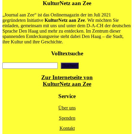
willkommen
KulturNetz aan Zee
zum
Den-
„Journal aan Zee“ ist das Onlinemagazin der im Juli 2021
Haag-
gegründeten Initiative
KulturNetz aan Zee
. Wir möchten Sie
Blog
einladen, gemeinsam mit uns und unter dem D-A-CH der deutschen
von
Sprache Den Haag und mehr zu entdecken. Im Zentrum dieser
KulturNetz
spannenden Entdeckungsreise steht dabei Den Haag – die Stadt,
aan
ihre Kultur und ihre Geschichte.
Zee!
Volltextsuche
Suchen
Suchen
Zur Internetseite von
KulturNetz aan Zee
Service
Über uns
Spenden
Kontakt