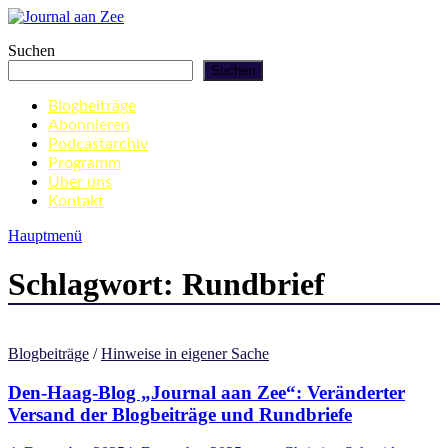
Zum
Inhalt
Journal aan Zee
Suchen
springen
Suchen
Blogbeiträge
Abonnieren
Podcastarchiv
Programm
Über uns
Kontakt
Hauptmenü
Schlagwort:
Rundbrief
Blogbeiträge
/
Hinweise in eigener Sache
Den-Haag-Blog „Journal aan Zee“: Veränderter
Versand der Blogbeiträge und Rundbriefe