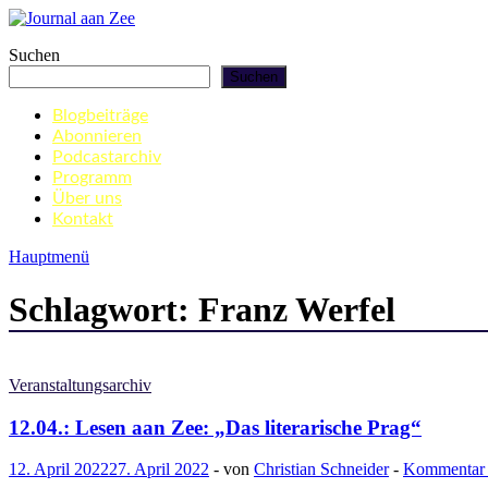
Zum
Inhalt
Journal aan Zee
Suchen
springen
Suchen
Blogbeiträge
Abonnieren
Podcastarchiv
Programm
Über uns
Kontakt
Hauptmenü
Schlagwort:
Franz Werfel
Veranstaltungsarchiv
12.04.: Lesen aan Zee: „Das literarische Prag“
12. April 2022
27. April 2022
-
von
Christian Schneider
-
Kommentar h