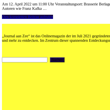
Am 12. April 2022 um 11:00 Uhr Veranstaltungsort: Brasserie Berlage 
Autoren wie Franz Kafka …
12.04.:
Den kompletten Beitrag aufrufen
Lesen
aan
Zee:
„Das
„Journal aan Zee“ ist das Onlinemagazin der im Juli 2021 gegründeten
literarische
und mehr zu entdecken. Im Zentrum dieser spannenden Entdeckungsrei
Prag“
Suchen
Suchen