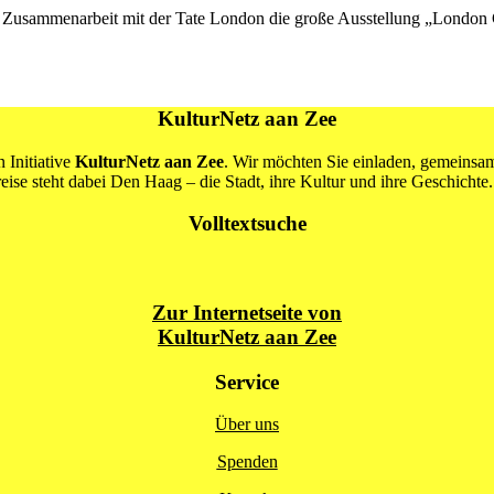
Zusammenarbeit mit der Tate London die große Ausstellung „London C
KulturNetz aan Zee
 Initiative
KulturNetz aan Zee
. Wir möchten Sie einladen, gemeins
se steht dabei Den Haag – die Stadt, ihre Kultur und ihre Geschichte.
Volltextsuche
Zur Internetseite von
KulturNetz aan Zee
Service
Über uns
Spenden