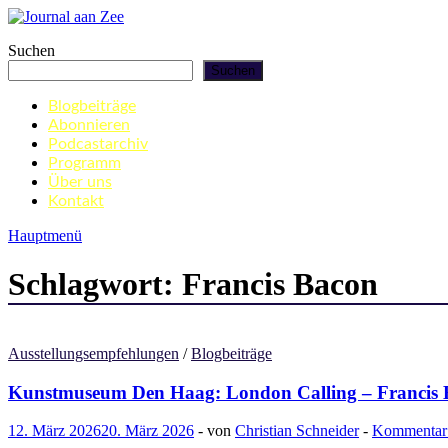
Zum
Inhalt
Journal aan Zee
Suchen
springen
Suchen
Blogbeiträge
Abonnieren
Podcastarchiv
Programm
Über uns
Kontakt
Hauptmenü
Schlagwort:
Francis Bacon
Ausstellungsempfehlungen
/
Blogbeiträge
Kunstmuseum Den Haag: London Calling – Francis B
12. März 2026
20. März 2026
-
von
Christian Schneider
-
Kommentar 