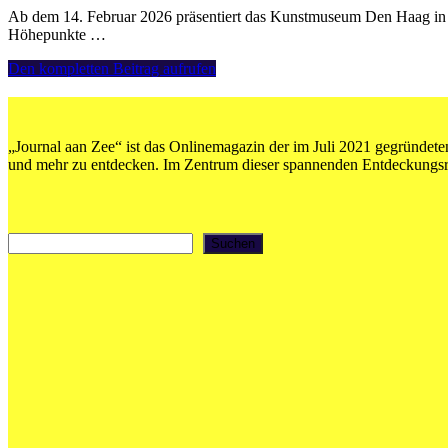
Ab dem 14. Februar 2026 präsentiert das Kunstmuseum Den Haag in 
Höhepunkte …
Kunstmuseum
Den kompletten Beitrag aufrufen
Den
Haag:
London
Calling
„Journal aan Zee“ ist das Onlinemagazin der im Juli 2021 gegründeten
–
und mehr zu entdecken. Im Zentrum dieser spannenden Entdeckungsrei
Francis
Bacon,
Lucian
Freud,
Suchen
Suchen
David
Hockney,
Paula
Rego
en
meer