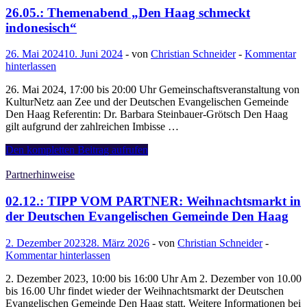
26.05.: Themenabend „Den Haag schmeckt
indonesisch“
26. Mai 2024
10. Juni 2024
-
von
Christian Schneider
-
Kommentar
hinterlassen
26. Mai 2024, 17:00 bis 20:00 Uhr Gemeinschaftsveranstaltung von
KulturNetz aan Zee und der Deutschen Evangelischen Gemeinde
Den Haag Referentin: Dr. Barbara Steinbauer-Grötsch Den Haag
gilt aufgrund der zahlreichen Imbisse …
26.05.:
Den kompletten Beitrag aufrufen
Themenabend
„Den
Partnerhinweise
Haag
schmeckt
02.12.: TIPP VOM PARTNER: Weihnachtsmarkt in
indonesisch“
der Deutschen Evangelischen Gemeinde Den Haag
2. Dezember 2023
28. März 2026
-
von
Christian Schneider
-
Kommentar hinterlassen
2. Dezember 2023, 10:00 bis 16:00 Uhr Am 2. Dezember von 10.00
bis 16.00 Uhr findet wieder der Weihnachtsmarkt der Deutschen
Evangelischen Gemeinde Den Haag statt. Weitere Informationen bei