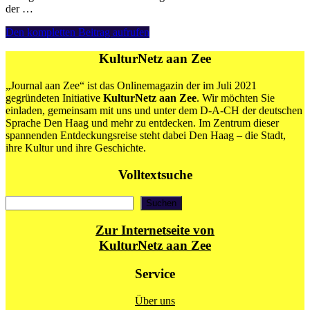
der …
02.12.:
Den kompletten Beitrag aufrufen
TIPP
VOM
KulturNetz aan Zee
PARTNER:
Weihnachtsmarkt
„Journal aan Zee“ ist das Onlinemagazin der im Juli 2021
in
gegründeten Initiative
KulturNetz aan Zee
. Wir möchten Sie
der
einladen, gemeinsam mit uns und unter dem D-A-CH der deutschen
Deutschen
Sprache Den Haag und mehr zu entdecken. Im Zentrum dieser
Evangelischen
spannenden Entdeckungsreise steht dabei Den Haag – die Stadt,
Gemeinde
ihre Kultur und ihre Geschichte.
Den
Haag
Volltextsuche
Suchen
Suchen
Zur Internetseite von
KulturNetz aan Zee
Service
Über uns