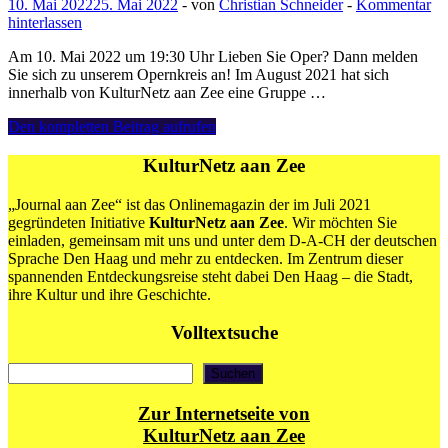
10. Mai 2022
25. Mai 2022
-
von
Christian Schneider
-
Kommentar
hinterlassen
Am 10. Mai 2022 um 19:30 Uhr Lieben Sie Oper? Dann melden
Sie sich zu unserem Opernkreis an! Im August 2021 hat sich
innerhalb von KulturNetz aan Zee eine Gruppe …
10.05:
Den kompletten Beitrag aufrufen
Musiktheater:
Der
KulturNetz aan Zee
Opernkreis
besucht
„Journal aan Zee“ ist das Onlinemagazin der im Juli 2021
die
gegründeten Initiative
KulturNetz aan Zee
. Wir möchten Sie
Oper
einladen, gemeinsam mit uns und unter dem D-A-CH der deutschen
„Bruid
Sprache Den Haag und mehr zu entdecken. Im Zentrum dieser
te
spannenden Entdeckungsreise steht dabei Den Haag – die Stadt,
koop!“
ihre Kultur und ihre Geschichte.
von
Bedřich
Volltextsuche
Smetana
Suchen
Suchen
Zur Internetseite von
KulturNetz aan Zee