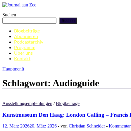
Zum
Inhalt
Journal aan Zee
Suchen
springen
Suchen
Blogbeiträge
Abonnieren
Podcastarchiv
Programm
Über uns
Kontakt
Hauptmenü
Schlagwort:
Audioguide
Ausstellungsempfehlungen
/
Blogbeiträge
Kunstmuseum Den Haag: London Calling – Francis B
12. März 2026
20. März 2026
-
von
Christian Schneider
-
Kommentar 