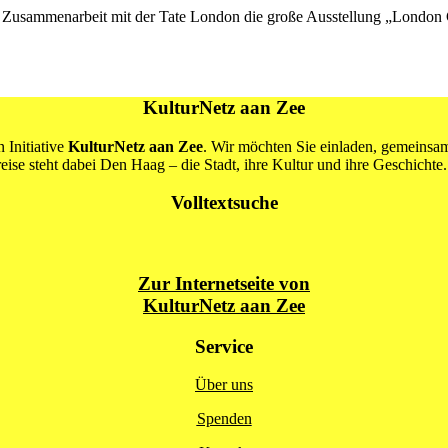
Zusammenarbeit mit der Tate London die große Ausstellung „London C
KulturNetz aan Zee
 Initiative
KulturNetz aan Zee
. Wir möchten Sie einladen, gemeins
se steht dabei Den Haag – die Stadt, ihre Kultur und ihre Geschichte.
Volltextsuche
Zur Internetseite von
KulturNetz aan Zee
Service
Über uns
Spenden