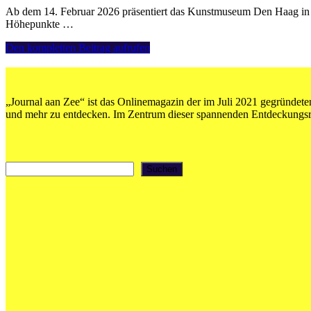
Ab dem 14. Februar 2026 präsentiert das Kunstmuseum Den Haag in 
Höhepunkte …
Kunstmuseum
Den kompletten Beitrag aufrufen
Den
Haag:
London
Calling
„Journal aan Zee“ ist das Onlinemagazin der im Juli 2021 gegründeten
–
und mehr zu entdecken. Im Zentrum dieser spannenden Entdeckungsrei
Francis
Bacon,
Lucian
Freud,
Suchen
Suchen
David
Hockney,
Paula
Rego
en
meer