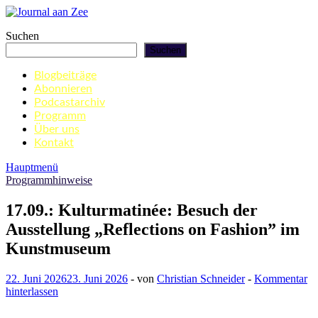
Zum
Inhalt
Journal aan Zee
Suchen
springen
Suchen
Blogbeiträge
Abonnieren
Podcastarchiv
Programm
Über uns
Kontakt
Hauptmenü
Programmhinweise
17.09.: Kulturmatinée: Besuch der
Ausstellung „Reflections on Fashion” im
Kunstmuseum
22. Juni 2026
23. Juni 2026
-
von
Christian Schneider
-
Kommentar
hinterlassen