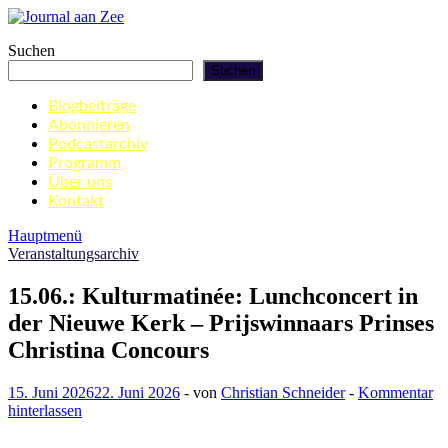
Zum
Inhalt
Journal aan Zee
Suchen
springen
Suchen
Blogbeiträge
Abonnieren
Podcastarchiv
Programm
Über uns
Kontakt
Hauptmenü
Veranstaltungsarchiv
15.06.: Kulturmatinée: Lunchconcert in
der Nieuwe Kerk – Prijswinnaars Prinses
Christina Concours
15. Juni 2026
22. Juni 2026
-
von
Christian Schneider
-
Kommentar
hinterlassen