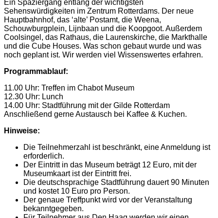
Ein Spaziergang entlang der wichtigsten
Sehenswürdigkeiten im Zentrum Rotterdams. Der neue
Hauptbahnhof, das ‘alte’ Postamt, die Weena,
Schouwburgplein, Lijnbaan und die Koopgoot. Außerdem
Coolsingel, das Rathaus, die Laurenskirche, die Markthalle
und die Cube Houses. Was schon gebaut wurde und was
noch geplant ist. Wir werden viel Wissenswertes erfahren.
Programmablauf:
11.00 Uhr: Treffen im Chabot Museum
12.30 Uhr: Lunch
14.00 Uhr: Stadtführung mit der Gilde Rotterdam
Anschließend gerne Austausch bei Kaffee & Kuchen.
Hinweise:
Die Teilnehmerzahl ist beschränkt, eine Anmeldung ist
erforderlich.
Der Eintritt in das Museum beträgt 12 Euro, mit der
Museumkaart ist der Eintritt frei.
Die deutschsprachige Stadtführung dauert 90 Minuten
und kostet 10 Euro pro Person.
Der genaue Treffpunkt wird vor der Veranstaltung
bekanntgegeben.
Für Teilnehmer aus Den Haag werden wir einen