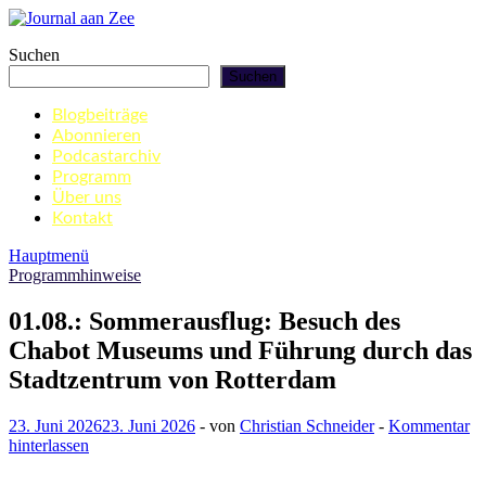
Zum
Inhalt
Journal aan Zee
Suchen
springen
Suchen
Blogbeiträge
Abonnieren
Podcastarchiv
Programm
Über uns
Kontakt
Hauptmenü
Programmhinweise
01.08.: Sommerausflug: Besuch des
Chabot Museums und Führung durch das
Stadtzentrum von Rotterdam
23. Juni 2026
23. Juni 2026
-
von
Christian Schneider
-
Kommentar
hinterlassen