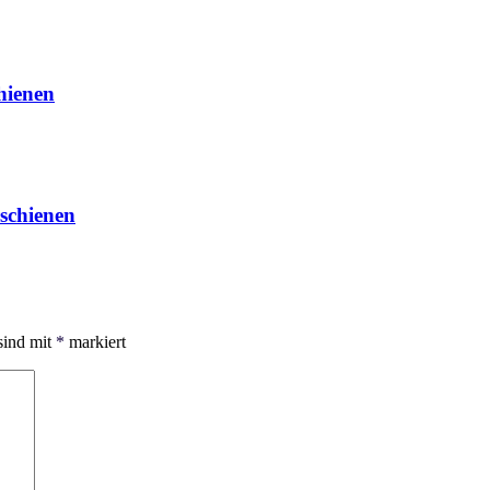
chienen
rschienen
sind mit
*
markiert