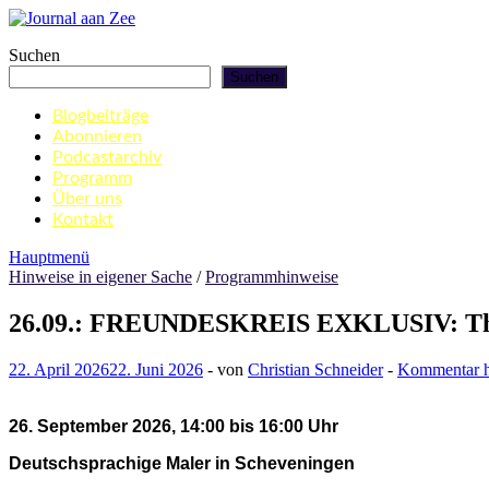
Zum
Inhalt
Journal aan Zee
Suchen
springen
Suchen
Blogbeiträge
Abonnieren
Podcastarchiv
Programm
Über uns
Kontakt
Hauptmenü
Hinweise in eigener Sache
/
Programmhinweise
26.09.: FREUNDESKREIS EXKLUSIV: Theme
22. April 2026
22. Juni 2026
-
von
Christian Schneider
-
Kommentar hi
26. September 2026, 14:00 bis 16:00 Uhr
Deutschsprachige Maler in Scheveningen