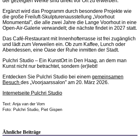
der gezeigten Werke sind
direkt vor Ort zu erwerben
.
Ergänzt wird das Programm durch besondere Projekte wie
die große
Freiluft-Skulpturenausstellung „Voorhout
Monumental”
, die
alle zwei Jahre
die Lange Voorhout in eine
Open-Air-Galerie
verwandelt; die nächste findet in 2027 statt.
Das
Café-Restaurant mit Innenhofterrasse
ist frei zugänglich
und lädt zum Verweilen ein. Ob zum
Kaffee, Lunch oder
Abendessen, eine Oase der Ruhe inmitten der Stadt.
Pulchri Studio – E
in KunstOrt in Den Haag, an dem man
Kunst nicht nur betrachtet, sondern (er)lebt!
Entdecken Sie Pulchri Studio
bei einem
gemeinsamen
Besuch
des
„Voorjaarssalon”
am 20. März 2026
.
Internetseite Pulchri Studio
Text: Anja van der Vorn
Foto: Pulchri Studio, Piet Gispen
Ähnliche Beiträge