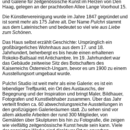
und Galerie für zeitgenössische Kunst im Herzen von Den
Haag, gelegen an der prachtvollen Allee Lange Voorhout 15.
Die Künstlervereinigung wurde im Jahre
1847 gegründet und
ist somit
mehr als 175 Jahre alt. Der Name
Pulchr
i stammt
aus dem Lateinischen und bedeutet so viel wie
aus Liebe
zum Schönen
.
Das Haus selbst erzählt Geschichte: Ursprünglich ein
großbürgerliches Wohnhaus aus dem
17. und 18.
Jahrhundert
, beherbergt es bis heute einen erhaltenen
Rokoko-Ballsaal mit Antichambre
. Im
19. Jahrhundert
war
das Gebäude zeitweise Sitz des Botschafters des
Kaiserreichs
Österreich-Ungarn
, bevor es um
1900
zu einem
Ausstellungsort umgebaut wurde.
Pulchri Studio ist weit mehr als eine Galerie: es ist ein
lebendiger Treffpunkt
, ein Ort des Austauschs, der
Begegnung und der Inspiration und bringt
Maler, Bildhauer,
Fotografen und Kunstliebhaber
zusammen. Über das Jahr
verteilt finden ca.
60 abwechslungsreiche Ausstellungen
in
den großzügigen Galerieräumen statt. Zu sehen sind vor
allem aktuelle Arbeiten der rund
300 Mitglieder
, von
Gemälden über Skulpturen bis hin zu Fotografie, die zeigen
wie vielfältig zeitgenössische Kunst heute sein kann. Viele