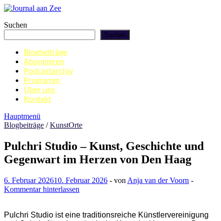
Zum
Inhalt
Journal aan Zee
Suchen
springen
Suchen
Blogbeiträge
Abonnieren
Podcastarchiv
Programm
Über uns
Kontakt
Hauptmenü
Blogbeiträge
/
KunstOrte
Pulchri Studio – Kunst, Geschichte und
Gegenwart im Herzen von Den Haag
6. Februar 2026
10. Februar 2026
-
von
Anja van der Voorn
-
Kommentar hinterlassen
Pulchri Studio ist eine traditionsreiche Künstlervereinigung