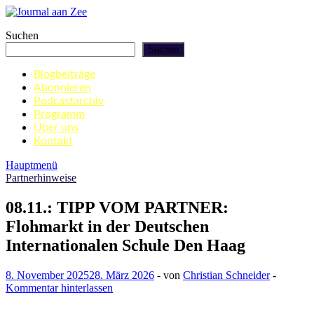
Zum
Inhalt
Journal aan Zee
Suchen
springen
Suchen
Blogbeiträge
Abonnieren
Podcastarchiv
Programm
Über uns
Kontakt
Hauptmenü
Partnerhinweise
08.11.: TIPP VOM PARTNER:
Flohmarkt in der Deutschen
Internationalen Schule Den Haag
8. November 2025
28. März 2026
-
von
Christian Schneider
-
Kommentar hinterlassen